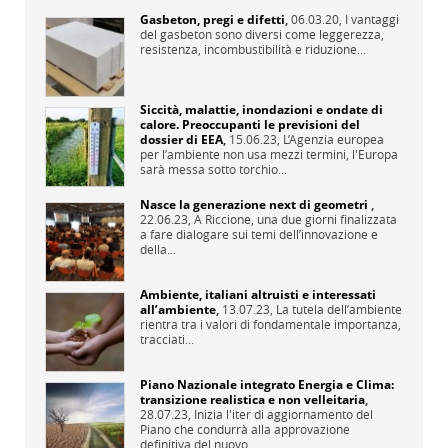
Gasbeton, pregi e difetti
,
06.03.20,
I vantaggi
del gasbeton sono diversi come leggerezza,
resistenza, incombustibilità e riduzione...
Siccità, malattie, inondazioni e ondate di
calore. Preoccupanti le previsioni del
dossier di EEA
,
15.06.23,
L’Agenzia europea
per l’ambiente non usa mezzi termini, l'Europa
sarà messa sotto torchio...
Nasce la generazione next di geometri
,
22.06.23,
A Riccione, una due giorni finalizzata
a fare dialogare sui temi dell’innovazione e
della...
Ambiente, italiani altruisti e interessati
all’ambiente
,
13.07.23,
La tutela dell’ambiente
rientra tra i valori di fondamentale importanza,
tracciati...
Piano Nazionale integrato Energia e Clima:
transizione realistica e non velleitaria
,
28.07.23,
Inizia l'iter di aggiornamento del
Piano che condurrà alla approvazione
definitiva del nuovo...