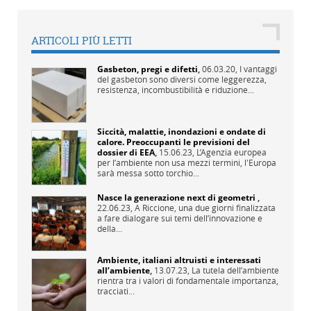
ARTICOLI PIÙ LETTI
Gasbeton, pregi e difetti
,
06.03.20,
I vantaggi
del gasbeton sono diversi come leggerezza,
resistenza, incombustibilità e riduzione...
Siccità, malattie, inondazioni e ondate di
calore. Preoccupanti le previsioni del
dossier di EEA
,
15.06.23,
L’Agenzia europea
per l’ambiente non usa mezzi termini, l'Europa
sarà messa sotto torchio...
Nasce la generazione next di geometri
,
22.06.23,
A Riccione, una due giorni finalizzata
a fare dialogare sui temi dell’innovazione e
della...
Ambiente, italiani altruisti e interessati
all’ambiente
,
13.07.23,
La tutela dell’ambiente
rientra tra i valori di fondamentale importanza,
tracciati...