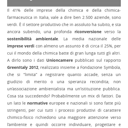
Il 41% delle imprese della chimica e della chimica-
farmaceutica in Italia, vale a dire ben 2.500 aziende, sono
verdi. È il settore produttivo che in assoluto ha subito, e sta
ancora subendo, una profonda
riconversione
verso la
sostenibilità ambientale
. La media nazionale delle
imprese verdi
con almeno un assunto è di circa il 25%, per
cui il mondo della chimica batte di gran lunga tutti gli altri.
A dirlo sono i dati
Unioncamere
pubblicati sul rapporto
GreenItaly 2012
, realizzato insieme a Fondazione Symbola,
che si “limita” a registrare quanto accade, senza un
giudizio di merito o una speranza recondita; non
un’associazione ambientalista ma un’istituzione pubblica.
Cosa sta succedendo? Probabilmente un mix di fattori. Da
un lato le
normative
europee e nazionali si sono fatte più
stringenti, per cui tutti i processi produttivi di carattere
chimico-fisico richiedono una maggiore attenzione verso
l’ambiente e quindi occorre individuare, progettare e