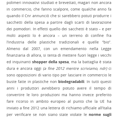
polimeri innovativi studiati e brevettati, magari non ancora
in commercio, che fanno scalpore, come qualche anno fa
quando il Cnr annunciò che si sarebbero potuti produrre i
sacchetti della spesa a partire dagli scarti di lavorazione
dei pomodori. In effetti quello dei sacchetti è stato – e per
molti aspetti lo è ancora – un terreno di confine fra
l’industria delle plastiche tradizionali e quelle “bio”.
Almeno dal 2007, con un emendamento nella Legge
finanziaria di allora, si tenta di mettere fuori legge i vecchi
ed inquinanti
shopper della spesa
, ma la battaglia è stata
dura e ancora oggi
(a fine 2012 mentre scriviamo, ndr)
ci
sono opposizioni di vario tipo per lasciare in commercio le
buste fatte in plastiche non
biodegradabili
. In tutti questi
anni i produttori avrebbero potuto avere il tempo di
convertire le loro produzioni ma hanno invece preferito
fare ricorso in ambito europeo al punto che la UE ha
inviato a fine 2012 una lettera di richiamo ufficiale all’Italia
per verificare se non siano state violate le
norme sugli