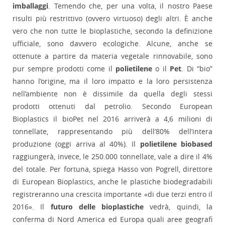
imballaggi
. Temendo che, per una volta, il nostro Paese
risulti più restrittivo (ovvero virtuoso) degli altri. È anche
vero che non tutte le bioplastiche, secondo la definizione
ufficiale, sono davvero ecologiche. Alcune, anche se
ottenute a partire da materia vegetale rinnovabile, sono
pur sempre prodotti come il
polietilene
o il
Pet
. Di “bio”
hanno l’origine, ma il loro impatto e la loro persistenza
nell’ambiente non è dissimile da quella degli stessi
prodotti ottenuti dal petrolio. Secondo European
Bioplastics il bioPet nel 2016 arriverà a 4,6 milioni di
tonnellate, rappresentando più dell’80% dell’intera
produzione (oggi arriva al 40%). Il
polietilene biobased
raggiungerà, invece, le 250.000 tonnellate, vale a dire il 4%
del totale. Per fortuna, spiega Hasso von Pogrell, direttore
di European Bioplastics, anche le plastiche biodegradabili
registreranno una crescita importante «di due terzi entro il
2016». Il
futuro delle bioplastiche
vedrà, quindi, la
conferma di Nord America ed Europa quali aree geografi