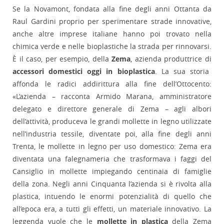
Se la Novamont, fondata alla fine degli anni Ottanta da
Raul Gardini proprio per sperimentare strade innovative,
anche altre imprese italiane hanno poi trovato nella
chimica verde e nelle bioplastiche la strada per rinnovarsi.
È il caso, per esempio, della
Zema
, azienda produttrice di
accessori domestici oggi in bioplastica
. La sua storia
affonda le radici addirittura alla fine dell’Ottocento:
«L’azienda – racconta Armido Marana, amministratore
delegato e direttore generale di Zema – agli albori
dell’attività, produceva le grandi mollette in legno utilizzate
nell’industria tessile, diventate poi, alla fine degli anni
Trenta, le mollette in legno per uso domestico: Zema era
diventata una falegnameria che trasformava i faggi del
Cansiglio in mollette impiegando centinaia di famiglie
della zona. Negli anni Cinquanta l’azienda si è rivolta alla
plastica, intuendo le enormi potenzialità di quello che
all’epoca era, a tutti gli effetti, un materiale innovativo. La
leggenda vuole che le
mollette in plastica
della Zema