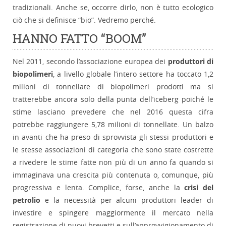
tradizionali. Anche se, occorre dirlo, non è tutto ecologico
ciò che si definisce “bio”. Vedremo perché.
HANNO FATTO “BOOM”
Nel 2011, secondo l’associazione europea dei
produttori di
biopolimeri
, a livello globale l’intero settore ha toccato 1,2
milioni di tonnellate di biopolimeri prodotti ma si
tratterebbe ancora solo della punta dell’iceberg poiché le
stime lasciano prevedere che nel 2016 questa cifra
potrebbe raggiungere 5,78 milioni di tonnellate. Un balzo
in avanti che ha preso di sprovvista gli stessi produttori e
le stesse associazioni di categoria che sono state costrette
a rivedere le stime fatte non più di un anno fa quando si
immaginava una crescita più contenuta o, comunque, più
progressiva e lenta. Complice, forse, anche la
crisi del
petrolio
e la necessità per alcuni produttori leader di
investire e spingere maggiormente il mercato nella
registrazione di nuovi brevetti e sull’approvvigionamento di