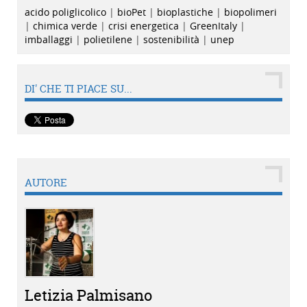
acido poliglicolico
|
bioPet
|
bioplastiche
|
biopolimeri
|
chimica verde
|
crisi energetica
|
GreenItaly
|
imballaggi
|
polietilene
|
sostenibilità
|
unep
DI' CHE TI PIACE SU...
AUTORE
Letizia Palmisano