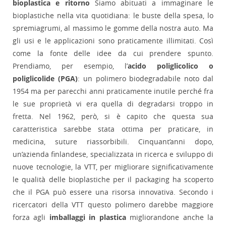
bioplastica e ritorno
Siamo abituati a immaginare le
bioplastiche nella vita quotidiana: le buste della spesa, lo
spremiagrumi, al massimo le gomme della nostra auto. Ma
gli usi e le applicazioni sono praticamente illimitati. Così
come la fonte delle idee da cui prendere spunto.
Prendiamo, per esempio, l’
acido poliglicolico o
poliglicolide (PGA)
: un polimero biodegradabile noto dal
1954 ma per parecchi anni praticamente inutile perché fra
le sue proprietà vi era quella di degradarsi troppo in
fretta. Nel 1962, però, si è capito che questa sua
caratteristica sarebbe stata ottima per praticare, in
medicina, suture riassorbibili. Cinquant’anni dopo,
un’azienda finlandese, specializzata in ricerca e sviluppo di
nuove tecnologie, la VTT, per migliorare significativamente
le qualità delle bioplastiche per il packaging ha scoperto
che il PGA può essere una risorsa innovativa. Secondo i
ricercatori della VTT questo polimero darebbe maggiore
forza agli
imballaggi in plastica
migliorandone anche la