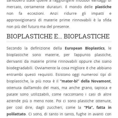
sarebbero state quelle a raggiungere indubbi vantaggi di
mercato, certamente duraturi. Il mondo delle
plastiche
non fa eccezioni. Anzi: ridurre gli impatti e
approvvigionarsi di materie prime rinnovabili è la sfida
non più del futuro ma del presente.
BIOPLASTICHE E… BIOPLASTICHE
Secondo la definizione della
European Bioplastics
, le
bioplastiche sono materie, per l’appunto plastiche,
derivanti da materie prime rinnovabili oppure che siano
biodegradabili. Ovviamente la cosa migliore è che abbiano
entrambi questi requisiti. Esistono oggi numerosi tipi di
bioplastiche, la più nota è il
“mater-bi” della Novamont
,
ottenuta dall’amido del mais, ma anche grano, tapioca e
patate sono utilizzabili, come raccontano i casi di altre
aziende più o meno note. Poi ci sono plastiche ottenute,
per così dire, dagli zuccheri, come la
“Pla”, fatta in
polilattato
. Ci sono, di tanto in tanto, fughe in avanti con