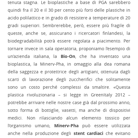
tenuta stagna. Le bioplastiche a base di PGA sarebbero
quindi fra il 20 e il 30 per cento più forti delle plastiche in
acido polilattico e in grado di resistere a temperature di 20
gradi superiori. Sembrerebbe, però, essere più fragile di
queste, anche se, assicurano i ricercatori finlandesi, la
biodegradabilità potrà essere regolata a piacimento. Per
tornare invece in sala operatoria, proponiamo l’esempio di
un’azienda italiana, la
Bio-On
, che ha inventato una
bioplastica, la Minerv-Pha, in omaggio alla dea romana
della saggezza e protettrice degli artigiani, ottenuta dagli
scarti di lavorazione degli zuccherifici che solitamente
sono un costo perché complessi da smaltire. «Questa
plastica rivoluzionaria – si legge in GreenItaly 2012 –
potrebbe arrivare nelle nostre case già dal prossimo anno,
sotto forma di bottiglie, vasetti, ma anche di dispositivi
medici. Non rilasciando alcun elemento tossico per
l’organismo umano,
Minerv-Pha
può essere utilizzata
anche nella produzione degli
stent cardiaci
che evitano