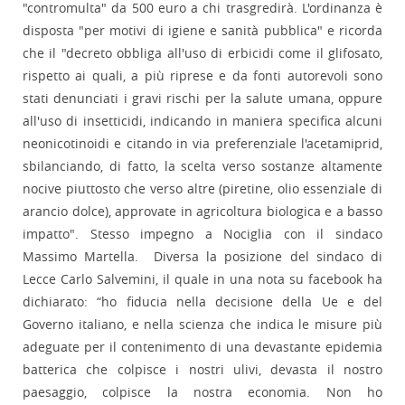
"contromulta" da 500 euro a chi trasgredirà. L'ordinanza è
disposta "per motivi di igiene e sanità pubblica" e ricorda
che il "decreto obbliga all'uso di erbicidi come il glifosato,
rispetto ai quali, a più riprese e da fonti autorevoli sono
stati denunciati i gravi rischi per la salute umana, oppure
all'uso di insetticidi, indicando in maniera specifica alcuni
neonicotinoidi e citando in via preferenziale l'acetamiprid,
sbilanciando, di fatto, la scelta verso sostanze altamente
nocive piuttosto che verso altre (piretine, olio essenziale di
arancio dolce), approvate in agricoltura biologica e a basso
impatto". Stesso impegno a Nociglia con il sindaco
Massimo Martella. Diversa la posizione del sindaco di
Lecce Carlo Salvemini, il quale in una nota su facebook ha
dichiarato: “ho fiducia nella decisione della Ue e del
Governo italiano, e nella scienza che indica le misure più
adeguate per il contenimento di una devastante epidemia
batterica che colpisce i nostri ulivi, devasta il nostro
paesaggio, colpisce la nostra economia. Non ho