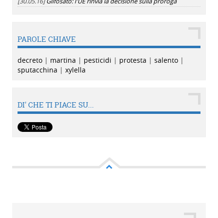
[30.05.16]
Glifosato: l'UE rinvia la decisione sulla proroga
PAROLE CHIAVE
decreto
|
martina
|
pesticidi
|
protesta
|
salento
|
sputacchina
|
xylella
DI' CHE TI PIACE SU...