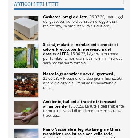
ARTICOLI PIÙ LETTI
Gasbeton, pregi e difetti
,
06.03.20,
I vantaggi
del gasbeton sono diversi come leggerezza,
resistenza, incombustibilità e riduzione...
Siccità, malattie, inondazioni e ondate di
calore. Preoccupanti le previsioni del
dossier di EEA
,
15.06.23,
L’Agenzia europea
per l’ambiente non usa mezzi termini, l'Europa
sarà messa sotto torchio...
Nasce la generazione next di geometri
,
22.06.23,
A Riccione, una due giorni finalizzata
a fare dialogare sui temi dell’innovazione e
della...
Ambiente, italiani altruisti e interessati
all’ambiente
,
13.07.23,
La tutela dell’ambiente
rientra tra i valori di fondamentale importanza,
tracciati...
Piano Nazionale integrato Energia e Clima:
transizione realistica e non velleitaria
,