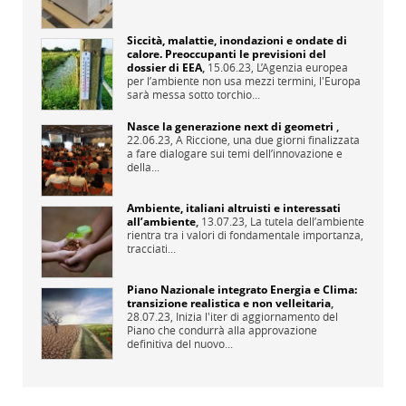
Siccità, malattie, inondazioni e ondate di
calore. Preoccupanti le previsioni del
dossier di EEA
,
15.06.23,
L’Agenzia europea
per l’ambiente non usa mezzi termini, l'Europa
sarà messa sotto torchio...
Nasce la generazione next di geometri
,
22.06.23,
A Riccione, una due giorni finalizzata
a fare dialogare sui temi dell’innovazione e
della...
Ambiente, italiani altruisti e interessati
all’ambiente
,
13.07.23,
La tutela dell’ambiente
rientra tra i valori di fondamentale importanza,
tracciati...
Piano Nazionale integrato Energia e Clima:
transizione realistica e non velleitaria
,
28.07.23,
Inizia l'iter di aggiornamento del
Piano che condurrà alla approvazione
definitiva del nuovo...