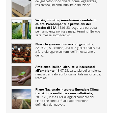
del gasbeton sono diversi come leggerezza,
resistenza, incombustibilità e riduzione...
Siccità, malattie, inondazioni e ondate di
calore. Preoccupanti le previsioni del
dossier di EEA
,
15.06.23,
L’Agenzia europea
per l’ambiente non usa mezzi termini, l'Europa
sarà messa sotto torchio...
Nasce la generazione next di geometri
,
22.06.23,
A Riccione, una due giorni finalizzata
a fare dialogare sui temi dell’innovazione e
della...
Ambiente, italiani altruisti e interessati
all’ambiente
,
13.07.23,
La tutela dell’ambiente
rientra tra i valori di fondamentale importanza,
tracciati...
Piano Nazionale integrato Energia e Clima:
transizione realistica e non velleitaria
,
28.07.23,
Inizia l'iter di aggiornamento del
Piano che condurrà alla approvazione
definitiva del nuovo...