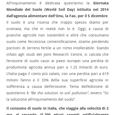
All'inquinamento è dedicata quest'anno la
Giornata
Mondiale del Suolo (World Soil Day) istituita nel 2014
dall'agenzia alimentare dell'Onu, la Fao, per il 5 dicembre
.
Il suolo è una risorsa che troppo spesso diamo per
scontata, ma che in realtà non lo è. Oggi, a causa di
pratiche agricole non sostenibili e altre che consumano
suolo come l’eccessiva cementificazione, stiamo perdendo
porzioni di terreno fertile a un ritmo intollerabile. Stando
infatti agli studi del Joint Research Centre, si calcola che
l’erosione di suolo causi ai paesi europei una perdita di
produttività agricola annua pari a 1.25 miliardi di euro.
L’Italia paga il conto più salato, con una perdita pari a 619
milioni l’anno e il 33% della sua superficie agricola in
sofferenza a causa dell’erosione. Tema dell’edizione di
quest’anno è
“Be the solution to soil pollution”
, ovvero “Sii
la soluzione all’inquinamento del suolo”.
Il consumo di suolo in Italia, che viaggia alla velocità di 2
mq al secondo (5.200 ettari coperti artificialmente