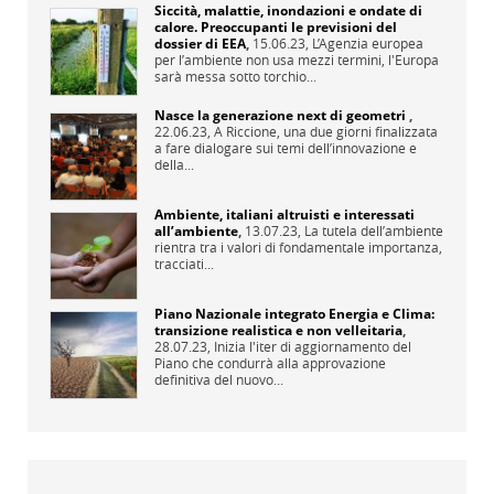
Siccità, malattie, inondazioni e ondate di
calore. Preoccupanti le previsioni del
dossier di EEA
,
15.06.23,
L’Agenzia europea
per l’ambiente non usa mezzi termini, l'Europa
sarà messa sotto torchio...
Nasce la generazione next di geometri
,
22.06.23,
A Riccione, una due giorni finalizzata
a fare dialogare sui temi dell’innovazione e
della...
Ambiente, italiani altruisti e interessati
all’ambiente
,
13.07.23,
La tutela dell’ambiente
rientra tra i valori di fondamentale importanza,
tracciati...
Piano Nazionale integrato Energia e Clima:
transizione realistica e non velleitaria
,
28.07.23,
Inizia l'iter di aggiornamento del
Piano che condurrà alla approvazione
definitiva del nuovo...