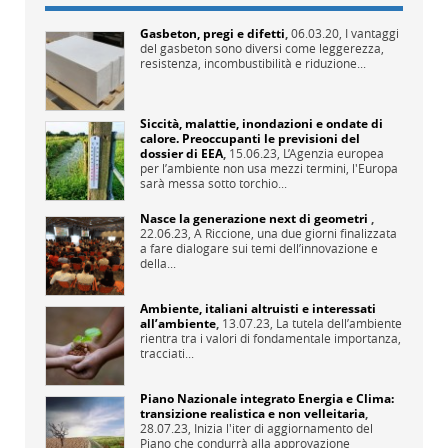
Gasbeton, pregi e difetti
,
06.03.20,
I vantaggi
del gasbeton sono diversi come leggerezza,
resistenza, incombustibilità e riduzione...
Siccità, malattie, inondazioni e ondate di
calore. Preoccupanti le previsioni del
dossier di EEA
,
15.06.23,
L’Agenzia europea
per l’ambiente non usa mezzi termini, l'Europa
sarà messa sotto torchio...
Nasce la generazione next di geometri
,
22.06.23,
A Riccione, una due giorni finalizzata
a fare dialogare sui temi dell’innovazione e
della...
Ambiente, italiani altruisti e interessati
all’ambiente
,
13.07.23,
La tutela dell’ambiente
rientra tra i valori di fondamentale importanza,
tracciati...
Piano Nazionale integrato Energia e Clima:
transizione realistica e non velleitaria
,
28.07.23,
Inizia l'iter di aggiornamento del
Piano che condurrà alla approvazione