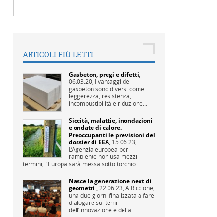
ARTICOLI PIÙ LETTI
Gasbeton, pregi e difetti
,
06.03.20,
I vantaggi del
gasbeton sono diversi come
leggerezza, resistenza,
incombustibilità e riduzione...
Siccità, malattie, inondazioni
e ondate di calore.
Preoccupanti le previsioni del
dossier di EEA
,
15.06.23,
L’Agenzia europea per
l’ambiente non usa mezzi
termini, l'Europa sarà messa sotto torchio...
Nasce la generazione next di
geometri
,
22.06.23,
A Riccione,
una due giorni finalizzata a fare
dialogare sui temi
dell’innovazione e della...