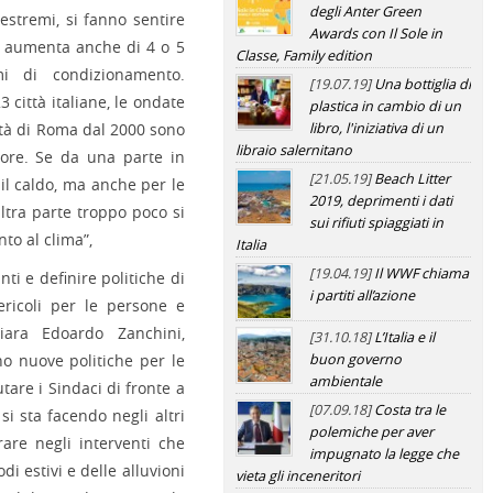
degli Anter Green
 estremi, si fanno sentire
Awards con Il Sole in
do aumenta anche di 4 o 5
Classe, Family edition
mi di condizionamento.
[19.07.19]
Una bottiglia di
3 città italiane, le ondate
plastica in cambio di un
ttà di Roma dal 2000 sono
libro, l'iniziativa di un
libraio salernitano
alore. Se da una parte in
[21.05.19]
Beach Litter
 il caldo, ma anche per le
2019, deprimenti i dati
altra parte troppo poco si
sui rifiuti spiaggiati in
nto al clima”,
Italia
[19.04.19]
Il WWF chiama
i e definire politiche di
i partiti all’azione
ericoli per le persone e
iara Edoardo Zanchini,
[31.10.18]
L’Italia e il
o nuove politiche per le
buon governo
ambientale
tare i Sindaci di fronte a
[07.09.18]
Costa tra le
i sta facendo negli altri
polemiche per aver
rare negli interventi che
impugnato la legge che
di estivi e delle alluvioni
vieta gli inceneritori