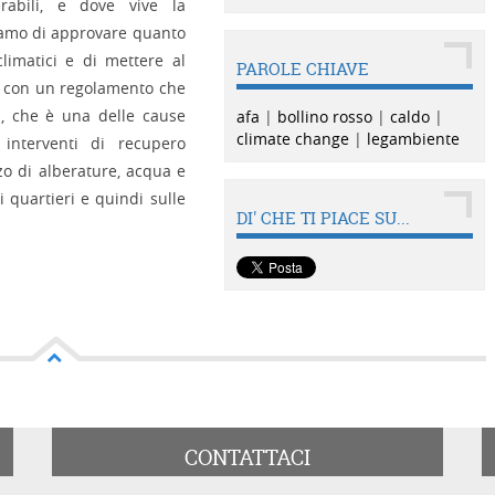
rabili, e dove vive la
iamo di approvare quanto
limatici e di mettere al
PAROLE CHIAVE
he con un regolamento che
i, che è una delle cause
afa
|
bollino rosso
|
caldo
|
climate change
|
legambiente
 interventi di recupero
zzo di alberature, acqua e
i quartieri e quindi sulle
DI' CHE TI PIACE SU...
CONTATTACI