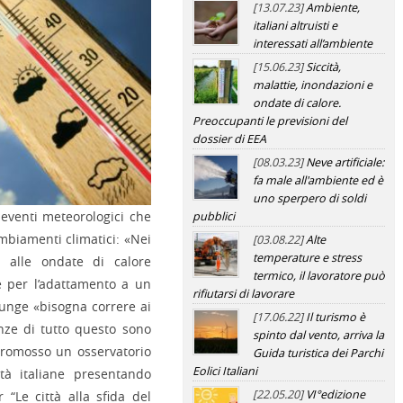
[13.07.23]
Ambiente,
italiani altruisti e
interessati all’ambiente
[15.06.23]
Siccità,
malattie, inondazioni e
ondate di calore.
Preoccupanti le previsioni del
dossier di EEA
[08.03.23]
Neve artificiale:
fa male all'ambiente ed è
uno sperpero di soldi
i eventi meteorologici che
pubblici
biamenti climatici: «Nei
[03.08.22]
Alte
temperature e stress
i alle ondate di calore
termico, il lavoratore può
e per l’adattamento a un
rifiutarsi di lavorare
unge «bisogna correre ai
[17.06.22]
Il turismo è
enze di tutto questo sono
spinto dal vento, arriva la
promosso un osservatorio
Guida turistica dei Parchi
Eolici Italiani
ttà italiane presentando
[22.05.20]
VI°edizione
 “Le città alla sfida del