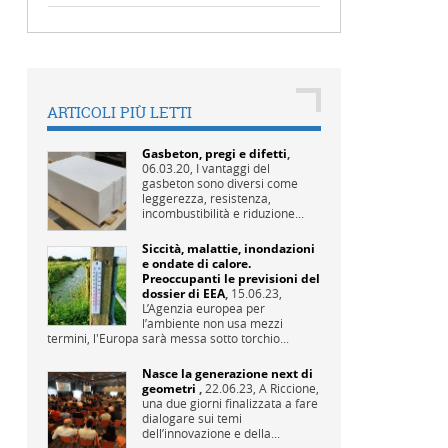
ARTICOLI PIÙ LETTI
Gasbeton, pregi e difetti
,
06.03.20,
I vantaggi del
gasbeton sono diversi come
leggerezza, resistenza,
incombustibilità e riduzione...
Siccità, malattie, inondazioni
e ondate di calore.
Preoccupanti le previsioni del
dossier di EEA
,
15.06.23,
L’Agenzia europea per
l’ambiente non usa mezzi
termini, l'Europa sarà messa sotto torchio...
Nasce la generazione next di
geometri
,
22.06.23,
A Riccione,
una due giorni finalizzata a fare
dialogare sui temi
dell’innovazione e della...