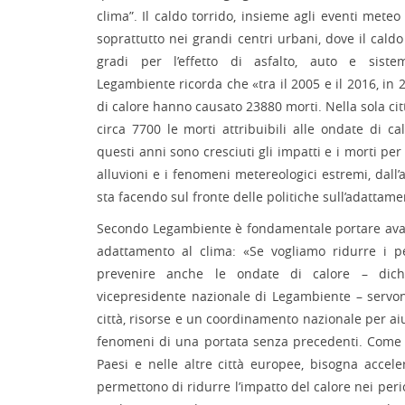
clima”. Il caldo torrido, insieme agli eventi meteo
soprattutto nei grandi centri urbani, dove il cal
gradi per l’effetto di asfalto, auto e siste
Legambiente ricorda che «tra il 2005 e il 2016, in 2
di calore hanno causato 23880 morti. Nella sola ci
circa 7700 le morti attribuibili alle ondate di c
questi anni sono cresciuti gli impatti e i morti per
alluvioni e i fenomeni metereologici estremi, dall’
sta facendo sul fronte delle politiche sull’adattame
Secondo Legambiente è fondamentale portare avant
adattamento al clima: «Se vogliamo ridurre i p
prevenire anche le ondate di calore – dich
vicepresidente nazionale di Legambiente – servon
città, risorse e un coordinamento nazionale per aiu
fenomeni di una portata senza precedenti. Come s
Paesi e nelle altre città europee, bisogna accele
permettono di ridurre l’impatto del calore nei perio