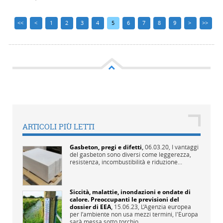
<<
<
1
2
3
4
5
6
7
8
9
>
>>
ARTICOLI PIÙ LETTI
Gasbeton, pregi e difetti
,
06.03.20,
I vantaggi
del gasbeton sono diversi come leggerezza,
resistenza, incombustibilità e riduzione...
Siccità, malattie, inondazioni e ondate di
calore. Preoccupanti le previsioni del
dossier di EEA
,
15.06.23,
L’Agenzia europea
per l’ambiente non usa mezzi termini, l'Europa
sarà messa sotto torchio...