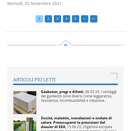
Martedì, 02 Novembre 2021
1
2
3
4
5
>
>>
ARTICOLI PIÙ LETTI
Gasbeton, pregi e difetti
,
06.03.20,
I vantaggi
del gasbeton sono diversi come leggerezza,
resistenza, incombustibilità e riduzione...
Siccità, malattie, inondazioni e ondate di
calore. Preoccupanti le previsioni del
dossier di EEA
,
15.06.23,
L’Agenzia europea