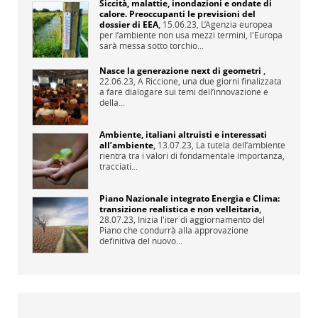
Siccità, malattie, inondazioni e ondate di
calore. Preoccupanti le previsioni del
dossier di EEA
,
15.06.23,
L’Agenzia europea
per l’ambiente non usa mezzi termini, l'Europa
sarà messa sotto torchio...
Nasce la generazione next di geometri
,
22.06.23,
A Riccione, una due giorni finalizzata
a fare dialogare sui temi dell’innovazione e
della...
Ambiente, italiani altruisti e interessati
all’ambiente
,
13.07.23,
La tutela dell’ambiente
rientra tra i valori di fondamentale importanza,
tracciati...
Piano Nazionale integrato Energia e Clima:
transizione realistica e non velleitaria
,
28.07.23,
Inizia l'iter di aggiornamento del
Piano che condurrà alla approvazione
definitiva del nuovo...