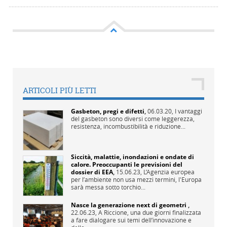
ARTICOLI PIÙ LETTI
Gasbeton, pregi e difetti
,
06.03.20,
I vantaggi
del gasbeton sono diversi come leggerezza,
resistenza, incombustibilità e riduzione...
Siccità, malattie, inondazioni e ondate di
calore. Preoccupanti le previsioni del
dossier di EEA
,
15.06.23,
L’Agenzia europea
per l’ambiente non usa mezzi termini, l'Europa
sarà messa sotto torchio...
Nasce la generazione next di geometri
,
22.06.23,
A Riccione, una due giorni finalizzata
a fare dialogare sui temi dell’innovazione e