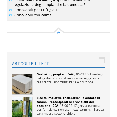
regolazione degli impianti e la domotica?
Rinnovabili per i rifugiati
Rinnovabili con calma
ARTICOLI PIÙ LETTI
Gasbeton, pregi e difetti
,
06.03.20,
I vantaggi
del gasbeton sono diversi come leggerezza,
resistenza, incombustibilità e riduzione...
Siccità, malattie, inondazioni e ondate di
calore. Preoccupanti le previsioni del
dossier di EEA
,
15.06.23,
L’Agenzia europea
per l’ambiente non usa mezzi termini, l'Europa
sarà messa sotto torchio...