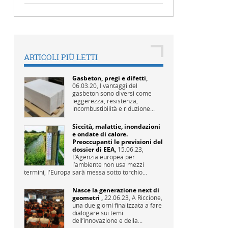
ARTICOLI PIÙ LETTI
Gasbeton, pregi e difetti
,
06.03.20,
I vantaggi del
gasbeton sono diversi come
leggerezza, resistenza,
incombustibilità e riduzione...
Siccità, malattie, inondazioni
e ondate di calore.
Preoccupanti le previsioni del
dossier di EEA
,
15.06.23,
L’Agenzia europea per
l’ambiente non usa mezzi
termini, l'Europa sarà messa sotto torchio...
Nasce la generazione next di
geometri
,
22.06.23,
A Riccione,
una due giorni finalizzata a fare
dialogare sui temi
dell’innovazione e della...