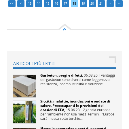
<<
<
13
14
15
16
17
18
19
20
21
>
>>
ARTICOLI PIÙ LETTI
Gasbeton, pregi e difetti
,
06.03.20,
I vantaggi
del gasbeton sono diversi come leggerezza,
resistenza, incombustibilità e riduzione...
Siccità, malattie, inondazioni e ondate di
calore. Preoccupanti le previsioni del
dossier di EEA
,
15.06.23,
L’Agenzia europea
per l’ambiente non usa mezzi termini, l'Europa
sarà messa sotto torchio...
Nasce la generazione next di geometri
,