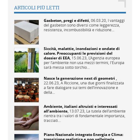
ARTICOLI PIÙ LETTI
Gasbeton, pregi e difetti
,
06.03.20,
I vantaggi
del gasbeton sono diversi come leggerezza,
resistenza, incombustibilità e riduzione...
Siccità, malattie, inondazioni e ondate di
calore. Preoccupanti le previsioni del
dossier di EEA
,
15.06.23,
L’Agenzia europea
per l’ambiente non usa mezzi termini, l'Europa
sarà messa sotto torchio...
Nasce la generazione next di geometri
,
22.06.23,
A Riccione, una due giorni finalizzata
a fare dialogare sui temi dell’innovazione e
della...
Ambiente, italiani altruisti e interessati
all’ambiente
,
13.07.23,
La tutela dell’ambiente
rientra tra i valori di fondamentale importanza,
tracciati...
Piano Nazionale integrato Energia e Clima:
transizione realistica e non velleitaria
,