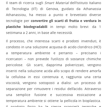
Il team di ricerca sugli
Smart Material
dell’Istituto Italiano
di Tecnologia (IIT) di Genova, guidato da Athanassia
Athanassiou, ha messo a punto e brevettato diverse
tecnologie per
convertire gli
scarti di frutta e verdura in
plastiche biodegradabili
in tempi molto brevi: da 1
settimana a 2 anni, in base alle necessità.
Il processo, che interessa scarti e prodotti invenduti, è
condotto in una soluzione acquosa di acido cloridrico (HCl)
a temperatura ambiente e pertanto – precisano i
ricercatori – non prevede l’utilizzo di sostanze chimiche
pericolose. Gli scarti, dapprima polverizzati, vengono
inseriti nella soluzione acida allo scopo di rendere amorfa
la cellulosa in essi contenuta e, raggiunta una certa
viscosità, vengono sottoposti a dialisi: un processo di
separazione per rimuovere i residui dell’acido. Attraverso
una semplice fusione e successiva essicazione a
temperatura ambiente si ottiene la pellicola in bioplastica.
Il prodotto finito ha le stesse proprietà termiche e