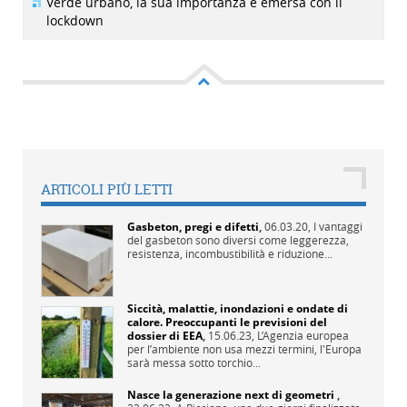
Verde urbano, la sua importanza è emersa con il
lockdown
ARTICOLI PIÙ LETTI
Gasbeton, pregi e difetti
,
06.03.20,
I vantaggi
del gasbeton sono diversi come leggerezza,
resistenza, incombustibilità e riduzione...
Siccità, malattie, inondazioni e ondate di
calore. Preoccupanti le previsioni del
dossier di EEA
,
15.06.23,
L’Agenzia europea
per l’ambiente non usa mezzi termini, l'Europa
sarà messa sotto torchio...
Nasce la generazione next di geometri
,