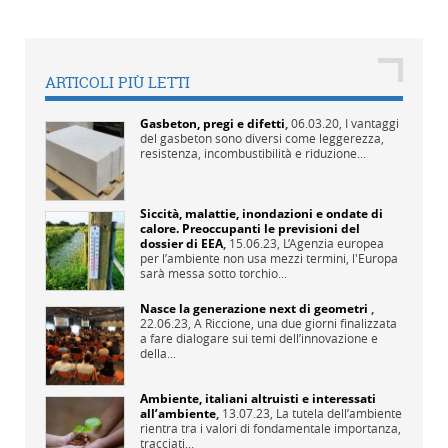
ARTICOLI PIÙ LETTI
Gasbeton, pregi e difetti
,
06.03.20,
I vantaggi
del gasbeton sono diversi come leggerezza,
resistenza, incombustibilità e riduzione...
Siccità, malattie, inondazioni e ondate di
calore. Preoccupanti le previsioni del
dossier di EEA
,
15.06.23,
L’Agenzia europea
per l’ambiente non usa mezzi termini, l'Europa
sarà messa sotto torchio...
Nasce la generazione next di geometri
,
22.06.23,
A Riccione, una due giorni finalizzata
a fare dialogare sui temi dell’innovazione e
della...
Ambiente, italiani altruisti e interessati
all’ambiente
,
13.07.23,
La tutela dell’ambiente
rientra tra i valori di fondamentale importanza,
tracciati...