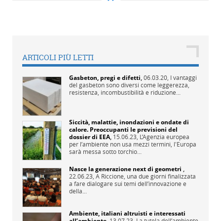
ARTICOLI PIÙ LETTI
Gasbeton, pregi e difetti
,
06.03.20,
I vantaggi
del gasbeton sono diversi come leggerezza,
resistenza, incombustibilità e riduzione...
Siccità, malattie, inondazioni e ondate di
calore. Preoccupanti le previsioni del
dossier di EEA
,
15.06.23,
L’Agenzia europea
per l’ambiente non usa mezzi termini, l'Europa
sarà messa sotto torchio...
Nasce la generazione next di geometri
,
22.06.23,
A Riccione, una due giorni finalizzata
a fare dialogare sui temi dell’innovazione e
della...
Ambiente, italiani altruisti e interessati
all’ambiente
,
13.07.23,
La tutela dell’ambiente