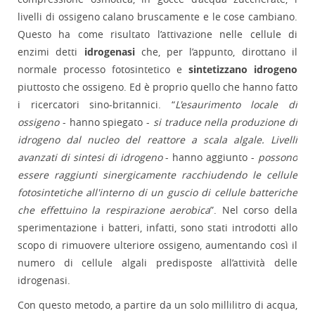
livelli di ossigeno calano bruscamente e le cose cambiano.
Questo ha come risultato l’attivazione nelle cellule di
enzimi detti
idrogenasi
che, per l’appunto, dirottano il
normale processo fotosintetico e
sintetizzano idrogeno
piuttosto che ossigeno. Ed è proprio quello che hanno fatto
i ricercatori sino-britannici. “
L'esaurimento locale di
ossigeno
- hanno spiegato -
si traduce nella produzione di
idrogeno dal nucleo del reattore a scala algale. Livelli
avanzati di sintesi di idrogeno
- hanno aggiunto -
possono
essere raggiunti sinergicamente racchiudendo le cellule
fotosintetiche all'interno di un guscio di cellule batteriche
che effettuino la respirazione aerobica
”. Nel corso della
sperimentazione i batteri, infatti, sono stati introdotti allo
scopo di rimuovere ulteriore ossigeno, aumentando così il
numero di cellule algali predisposte all’attività delle
idrogenasi.
Con questo metodo, a partire da un solo millilitro di acqua,