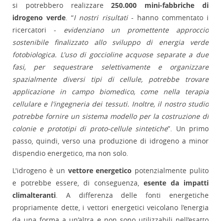
si potrebbero realizzare
250.000 mini-fabbriche di
idrogeno verde
. “
I nostri risultati
- hanno commentato i
ricercatori -
evidenziano un promettente approccio
sostenibile finalizzato allo sviluppo di energia verde
fotobiologica. L'uso di goccioline acquose separate a due
fasi, per sequestrare selettivamente e organizzare
spazialmente diversi tipi di cellule, potrebbe trovare
applicazione in campo biomedico, come nella terapia
cellulare e l'ingegneria dei tessuti. Inoltre, il nostro studio
potrebbe fornire un sistema modello per la costruzione di
colonie e prototipi di proto-cellule sintetiche
”. Un primo
passo, quindi, verso una produzione di idrogeno a minor
dispendio energetico, ma non solo.
L'idrogeno è un
vettore energetico
potenzialmente pulito
e potrebbe essere, di conseguenza,
esente da impatti
climalteranti
. A differenza delle fonti energetiche
propriamente dette, i vettori energetici veicolano l’energia
da una forma a un’altra e non sono utilizzabili nell’esatto