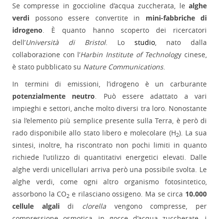
Se compresse in goccioline d’acqua zuccherata, le
alghe
verdi
possono essere convertite in
mini-fabbriche di
idrogeno
. È quanto hanno scoperto dei ricercatori
dell’
Università di Bristol
. Lo
studio
, nato dalla
collaborazione con l’
Harbin Institute of Technolog
y cinese,
è stato pubblicato su
Nature Communications
.
In termini di emissioni, l’idrogeno è un carburante
potenzialmente neutro
. Può essere adattato a vari
impieghi e settori, anche molto diversi tra loro. Nonostante
sia l’elemento più semplice presente sulla Terra, è però di
rado disponibile allo stato libero e molecolare (H
). La sua
2
sintesi, inoltre, ha riscontrato non pochi limiti in quanto
richiede l’utilizzo di quantitativi energetici elevati. Dalle
alghe verdi unicellulari arriva però una possibile svolta. Le
alghe verdi, come ogni altro organismo fotosintetico,
assorbono la CO
e rilasciano ossigeno. Ma se circa
10.000
2
cellule algali
di
clorella
vengono compresse, per
compressione osmotica, in gocce d’acqua zuccherate, i