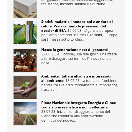
resistenza, incombustibilità e riduzione...
Siccità, malattie, inondazioni e ondate di
calore. Preoccupanti le previsioni del
dossier di EEA
,
15.06.23,
L’Agenzia europea
per l’ambiente non usa mezzi termini, l'Europa
sarà messa sotto torchio...
Nasce la generazione next di geometri
,
22.06.23,
A Riccione, una due giorni finalizzata
a fare dialogare sui temi dell’innovazione e
della...
Ambiente, italiani altruisti e interessati
all’ambiente
,
13.07.23,
La tutela dell’ambiente
rientra tra i valori di fondamentale importanza,
tracciati...
Piano Nazionale integrato Energia e Clima:
transizione realistica e non velleitaria
,
28.07.23,
Inizia l'iter di aggiornamento del
Piano che condurrà alla approvazione
definitiva del nuovo...