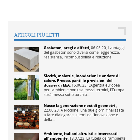
ARTICOLI PIÙ LETTI
Gasbeton, pregi e difetti
,
06.03.20,
I vantaggi
del gasbeton sono diversi come leggerezza,
resistenza, incombustibilità e riduzione...
Siccità, malattie, inondazioni e ondate di
calore. Preoccupanti le previsioni del
dossier di EEA
,
15.06.23,
L’Agenzia europea
per l’ambiente non usa mezzi termini, l'Europa
sarà messa sotto torchio...
Nasce la generazione next di geometri
,
22.06.23,
A Riccione, una due giorni finalizzata
a fare dialogare sui temi dell’innovazione e
della...
Ambiente, italiani altruisti e interessati
all’ambiente
,
13.07.23,
La tutela dell’ambiente