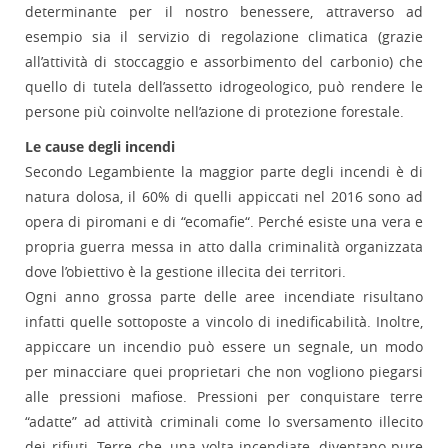
determinante per il nostro benessere, attraverso ad
esempio sia il servizio di regolazione climatica (grazie
all’attività di stoccaggio e assorbimento del carbonio) che
quello di tutela dell’assetto idrogeologico, può rendere le
persone più coinvolte nell’azione di protezione forestale.
Le cause degli incendi
Secondo Legambiente la maggior parte degli incendi è di
natura dolosa, il 60% di quelli appiccati nel 2016 sono ad
opera di piromani e di “ecomafie“. Perché esiste una vera e
propria guerra messa in atto dalla criminalità organizzata
dove l’obiettivo è la gestione illecita dei territori.
Ogni anno grossa parte delle aree incendiate risultano
infatti quelle sottoposte a vincolo di inedificabilità. Inoltre,
appiccare un incendio può essere un segnale, un modo
per minacciare quei proprietari che non vogliono piegarsi
alle pressioni mafiose. Pressioni per conquistare terre
“adatte” ad attività criminali come lo sversamento illecito
dei rifiuti. Terre che, una volta incendiate, diventano pure