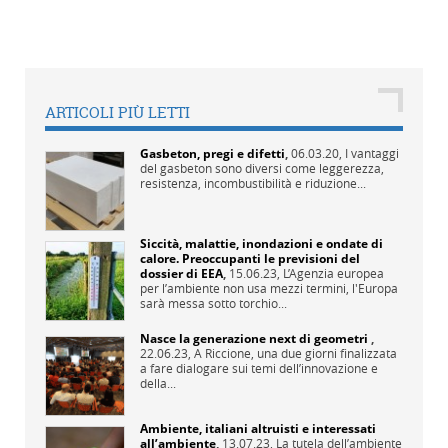
ARTICOLI PIÙ LETTI
Gasbeton, pregi e difetti
,
06.03.20,
I vantaggi
del gasbeton sono diversi come leggerezza,
resistenza, incombustibilità e riduzione...
Siccità, malattie, inondazioni e ondate di
calore. Preoccupanti le previsioni del
dossier di EEA
,
15.06.23,
L’Agenzia europea
per l’ambiente non usa mezzi termini, l'Europa
sarà messa sotto torchio...
Nasce la generazione next di geometri
,
22.06.23,
A Riccione, una due giorni finalizzata
a fare dialogare sui temi dell’innovazione e
della...
Ambiente, italiani altruisti e interessati
all’ambiente
,
13.07.23,
La tutela dell’ambiente