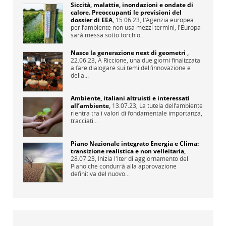
Siccità, malattie, inondazioni e ondate di
calore. Preoccupanti le previsioni del
dossier di EEA
,
15.06.23,
L’Agenzia europea
per l’ambiente non usa mezzi termini, l'Europa
sarà messa sotto torchio...
Nasce la generazione next di geometri
,
22.06.23,
A Riccione, una due giorni finalizzata
a fare dialogare sui temi dell’innovazione e
della...
Ambiente, italiani altruisti e interessati
all’ambiente
,
13.07.23,
La tutela dell’ambiente
rientra tra i valori di fondamentale importanza,
tracciati...
Piano Nazionale integrato Energia e Clima:
transizione realistica e non velleitaria
,
28.07.23,
Inizia l'iter di aggiornamento del
Piano che condurrà alla approvazione
definitiva del nuovo...