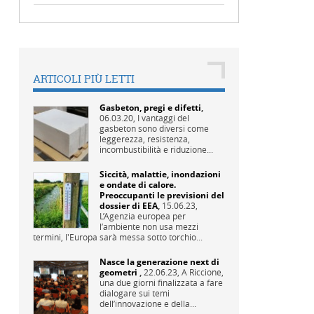
ARTICOLI PIÙ LETTI
Gasbeton, pregi e difetti
,
06.03.20,
I vantaggi del
gasbeton sono diversi come
leggerezza, resistenza,
incombustibilità e riduzione...
Siccità, malattie, inondazioni
e ondate di calore.
Preoccupanti le previsioni del
dossier di EEA
,
15.06.23,
L’Agenzia europea per
l’ambiente non usa mezzi
termini, l'Europa sarà messa sotto torchio...
Nasce la generazione next di
geometri
,
22.06.23,
A Riccione,
una due giorni finalizzata a fare
dialogare sui temi
dell’innovazione e della...