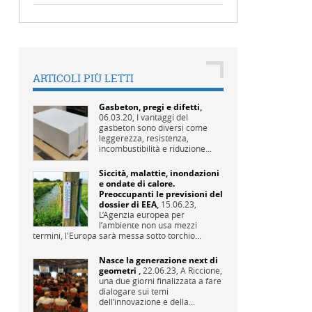
ARTICOLI PIÙ LETTI
Gasbeton, pregi e difetti
,
06.03.20,
I vantaggi del
gasbeton sono diversi come
leggerezza, resistenza,
incombustibilità e riduzione...
Siccità, malattie, inondazioni
e ondate di calore.
Preoccupanti le previsioni del
dossier di EEA
,
15.06.23,
L’Agenzia europea per
l’ambiente non usa mezzi
termini, l'Europa sarà messa sotto torchio...
Nasce la generazione next di
geometri
,
22.06.23,
A Riccione,
una due giorni finalizzata a fare
dialogare sui temi
dell’innovazione e della...