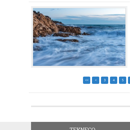
<<
<
3
4
5
TEKNECO