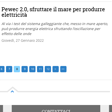
Pewec 2.0, sfruttare il mare per produrre
elettricità
Al via i test del sistema galleggiante che, messo in mare aperto,
può produrre energia elettrica sfruttando l'oscillazione per
effetto delle onde
Giovedì, 27 Gennaio 2022
6
7
8
9
10
11
12
>
>>
CONTATTACI