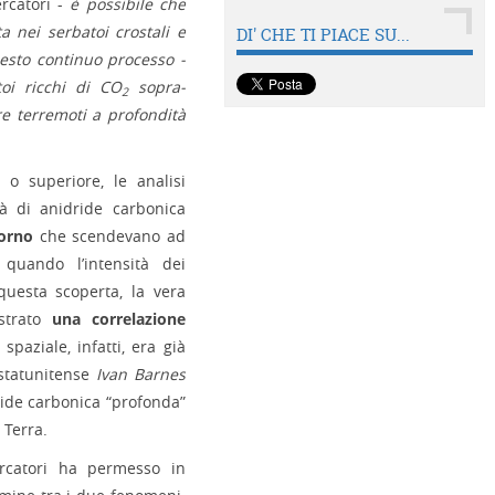
rcatori -
è possibile che
 nei serbatoi crostali e
DI' CHE TI PIACE SU...
uesto continuo processo -
oi ricchi di CO
sopra-
2
re terremoti a profondità
o superiore, le analisi
tà di anidride carbonica
iorno
che scendevano ad
quando l’intensità dei
questa scoperta, la vera
ostrato
una correlazione
spaziale, infatti, era già
 statunitense
Ivan Barnes
ride carbonica “profonda”
 Terra.
ercatori ha permesso in