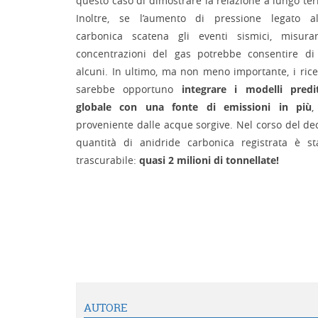
questo caso di dimostrare la relazione a lungo te
Inoltre, se l’aumento di pressione legato all
carbonica scatena gli eventi sismici, misurar
concentrazioni del gas potrebbe consentire di
alcuni. In ultimo, ma non meno importante, i ric
sarebbe opportuno
integrare i modelli predi
globale
con una fonte di emissioni
in più
,
proveniente dalle acque sorgive. Nel corso del de
quantità di anidride carbonica registrata è stat
trascurabile:
quasi 2 milioni di tonnellate!
AUTORE