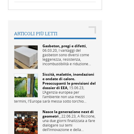
ARTICOLI PIÙ LETTI
Gasbeton, pregi e difetti
,
06.03.20,
I vantaggi del
gasbeton sono diversi come
leggerezza, resistenza,
incombustibilità e riduzione...
Siccità, malattie, inondazioni
e ondate di calore.
Preoccupanti le previsioni del
dossier di EEA
,
15.06.23,
L’Agenzia europea per
l’ambiente non usa mezzi
termini, l'Europa sarà messa sotto torchio...
Nasce la generazione next di
geometri
,
22.06.23,
A Riccione,
una due giorni finalizzata a fare
dialogare sui temi
dell’innovazione e della...