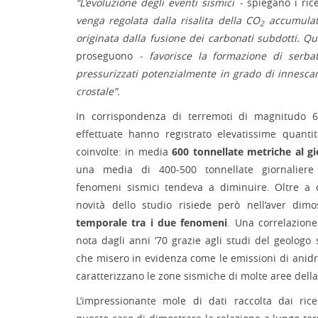
“L'evoluzione degli eventi sismici -
spiegano i rice
venga regolata dalla risalita della CO
accumulata
2
originata dalla fusione dei carbonati subdotti. Q
proseguono
- favorisce la formazione di serbat
pressurizzati potenzialmente in grado di innesca
crostale”.
In corrispondenza di terremoti di magnitudo 6 
effettuate hanno registrato elevatissime quanti
coinvolte: in media
600 tonnellate metriche al g
una media di 400-500 tonnellate giornaliere 
fenomeni sismici tendeva a diminuire. Oltre a 
novità dello studio risiede però nell’aver dim
temporale tra i due fenomeni
. Una correlazione 
nota dagli anni ‘70 grazie agli studi del geologo
che misero in evidenza come le emissioni di anid
caratterizzano le zone sismiche di molte aree della
L’impressionante mole di dati raccolta dai ric