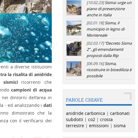
[10.02.23]
Sisma: urge un
piano di prevenzione
anche in Italia
[02.01.18]
Sisma, il
municipio in legno di
Montereale
[02.03.17]
“Decreto Sisma
2” , gli emendamenti
proposti dalla Rtp
[06.09.16]
Sisma,
nti a diverse istituzioni
ricostruire in bioedilizia è
tra la risalita di anidride
possibile
 sismici
ricorrenti che
liendo
campioni di acqua
 nei dintorni dell’area in
PAROLE CHIAVE
ila - ed analizzando i
dati
hanno dimostrato che la
anidride carbonica
|
carbonati
subdotti
|
co2
|
crosta
za con il verificarsi dei
terrestre
|
emissioni
|
sisma