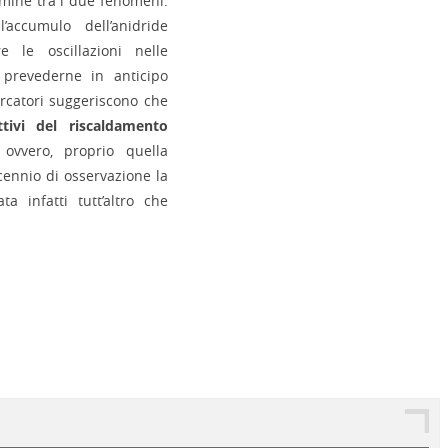
rmine tra i due fenomeni.
’accumulo dell’anidride
e le oscillazioni nelle
 prevederne in anticipo
ercatori suggeriscono che
ttivi del riscaldamento
 ovvero, proprio quella
cennio di osservazione la
a infatti tutt’altro che