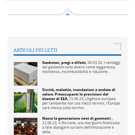
ARTICOLI PIÙ LETTI
Gasbeton, pregi e difetti
,
06.03.20,
I vantaggi
del gasbeton sono diversi come leggerezza,
resistenza, incombustibilità e riduzione...
Siccità, malattie, inondazioni e ondate di
calore. Preoccupanti le previsioni del
dossier di EEA
,
15.06.23,
L’Agenzia europea
per l’ambiente non usa mezzi termini, l'Europa
sarà messa sotto torchio...
Nasce la generazione next di geometri
,
22.06.23,
A Riccione, una due giorni finalizzata
a fare dialogare sui temi dell’innovazione e
della...