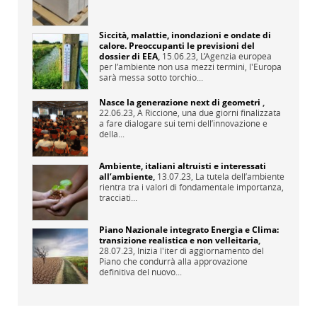
Siccità, malattie, inondazioni e ondate di
calore. Preoccupanti le previsioni del
dossier di EEA
,
15.06.23,
L’Agenzia europea
per l’ambiente non usa mezzi termini, l'Europa
sarà messa sotto torchio...
Nasce la generazione next di geometri
,
22.06.23,
A Riccione, una due giorni finalizzata
a fare dialogare sui temi dell’innovazione e
della...
Ambiente, italiani altruisti e interessati
all’ambiente
,
13.07.23,
La tutela dell’ambiente
rientra tra i valori di fondamentale importanza,
tracciati...
Piano Nazionale integrato Energia e Clima:
transizione realistica e non velleitaria
,
28.07.23,
Inizia l'iter di aggiornamento del
Piano che condurrà alla approvazione
definitiva del nuovo...