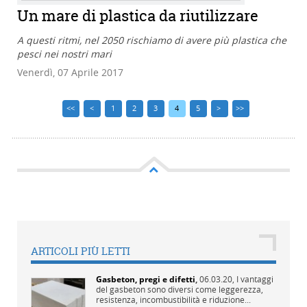
Un mare di plastica da riutilizzare
A questi ritmi, nel 2050 rischiamo di avere più plastica che
pesci nei nostri mari
Venerdì, 07 Aprile 2017
<<
<
1
2
3
4
5
>
>>
ARTICOLI PIÙ LETTI
Gasbeton, pregi e difetti
,
06.03.20,
I vantaggi
del gasbeton sono diversi come leggerezza,
resistenza, incombustibilità e riduzione...