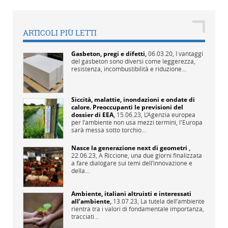
ARTICOLI PIÙ LETTI
Gasbeton, pregi e difetti
,
06.03.20,
I vantaggi
del gasbeton sono diversi come leggerezza,
resistenza, incombustibilità e riduzione...
Siccità, malattie, inondazioni e ondate di
calore. Preoccupanti le previsioni del
dossier di EEA
,
15.06.23,
L’Agenzia europea
per l’ambiente non usa mezzi termini, l'Europa
sarà messa sotto torchio...
Nasce la generazione next di geometri
,
22.06.23,
A Riccione, una due giorni finalizzata
a fare dialogare sui temi dell’innovazione e
della...
Ambiente, italiani altruisti e interessati
all’ambiente
,
13.07.23,
La tutela dell’ambiente
rientra tra i valori di fondamentale importanza,
tracciati...