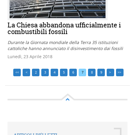
La Chiesa abbandona ufficialmente i
combustibili fossili
Durante la Giornata mondiale della Terra 35 istituzioni
cattoliche hanno annunciato il disinvestimento dai fossili
Lunedì, 23 Aprile 2018
<<
<
2
3
4
5
6
7
8
9
>
>>