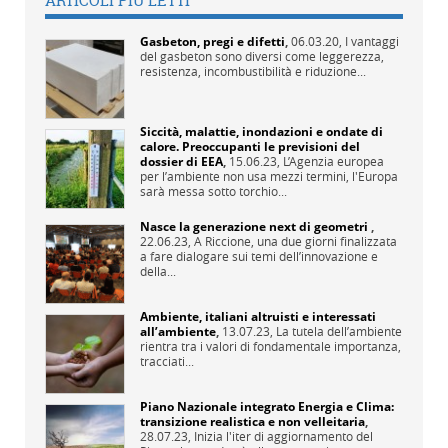
ARTICOLI PIÙ LETTI
Gasbeton, pregi e difetti
,
06.03.20,
I vantaggi
del gasbeton sono diversi come leggerezza,
resistenza, incombustibilità e riduzione...
Siccità, malattie, inondazioni e ondate di
calore. Preoccupanti le previsioni del
dossier di EEA
,
15.06.23,
L’Agenzia europea
per l’ambiente non usa mezzi termini, l'Europa
sarà messa sotto torchio...
Nasce la generazione next di geometri
,
22.06.23,
A Riccione, una due giorni finalizzata
a fare dialogare sui temi dell’innovazione e
della...
Ambiente, italiani altruisti e interessati
all’ambiente
,
13.07.23,
La tutela dell’ambiente
rientra tra i valori di fondamentale importanza,
tracciati...
Piano Nazionale integrato Energia e Clima:
transizione realistica e non velleitaria
,
28.07.23,
Inizia l'iter di aggiornamento del