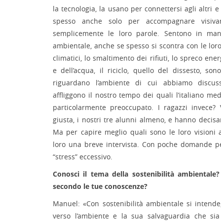
la tecnologia, la usano per connettersi agli altri
spesso anche solo per accompagnare visiv
semplicemente le loro parole. Sentono in mani
ambientale, anche se spesso si scontra con le lor
climatici, lo smaltimento dei rifiuti, lo spreco energ
e dell’acqua, il riciclo, quello del dissesto, so
riguardano l’ambiente di cui abbiamo discu
affliggono il nostro tempo dei quali l’italiano me
particolarmente preoccupato. I ragazzi invece?
giusta, i nostri tre alunni almeno, e hanno decisa
Ma per capire meglio quali sono le loro visioni
loro una breve intervista. Con poche domande p
“stress” eccessivo.
Conosci il tema della sostenibilità ambientale? 
secondo le tue conoscenze?
Manuel: «Con sostenibilità ambientale si intende
verso l’ambiente e la sua salvaguardia che sia