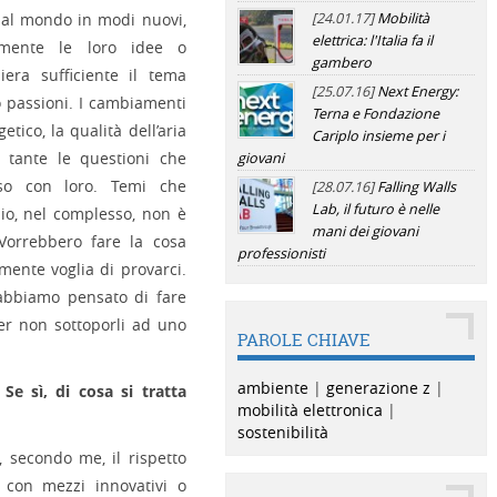
 e al mondo in modi nuovi,
[24.01.17]
Mobilità
elettrica: l'Italia fa il
amente le loro idee o
gambero
era sufficiente il tema
[25.07.16]
Next Energy:
o passioni. I cambiamenti
Terna e Fondazione
etico, la qualità dell’aria
Cariplo insieme per i
no tante le questioni che
giovani
sso con loro. Temi che
[28.07.16]
Falling Walls
Lab, il futuro è nelle
dio, nel complesso, non è
mani dei giovani
 Vorrebbero fare la cosa
professionisti
mente voglia di provarci.
 abbiamo pensato di fare
er non sottoporli ad uno
PAROLE CHIAVE
ambiente
|
generazione z
|
Se sì, di cosa si tratta
mobilità elettronica
|
sostenibilità
, secondo me, il rispetto
 con mezzi innovativi o