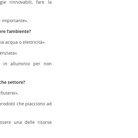
gie rinnovabili, fare la
ù importante».
nere l’ambiente?
 acqua o elettricità».
renziata».
e in alluminio per non
 che settore?
fiuterei».
 prodotti che piacciono ad
ssere una delle risorse