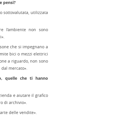
ne pensi?
 sottovalutata, utilizzata
re l’ambiente non sono
i».
rsone che si impegnano a
ite bici o mezzi elettrici
sione a riguardo, non sono
e dal mercato».
io, quelle che ti hanno
zienda e aiutare il grafico
o di archivio».
parte delle vendite».