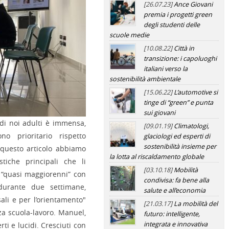
[26.07.23]
Ance Giovani
premia i progetti green
degli studenti delle
scuole medie
[10.08.22]
Città in
transizione: i capoluoghi
italiani verso la
sostenibilità ambientale
[15.06.22]
L’automotive si
tinge di “green” e punta
sui giovani
 di noi adulti è immensa,
[09.01.19]
Climatologi,
no prioritario rispetto
glaciologi ed esperti di
sostenibilità insieme per
 questo articolo abbiamo
la lotta al riscaldamento globale
stiche principali che li
[03.10.18]
Mobilità
e “quasi maggiorenni” con
condivisa: fa bene alla
durante due settimane,
salute e all’economia
ali e per l’orientamento"
[21.03.17]
La mobilità del
anza scuola-lavoro. Manuel,
futuro: intelligente,
integrata e innovativa
ti e lucidi. Cresciuti con