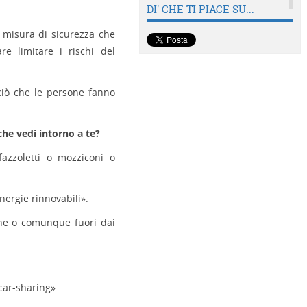
DI' CHE TI PIACE SU...
a misura di sicurezza che
re limitare i rischi del
ciò che le persone fanno
 che vedi intorno a te?
azzoletti o mozziconi o
energie rinnovabili».
gne o comunque fuori dai
car-sharing».