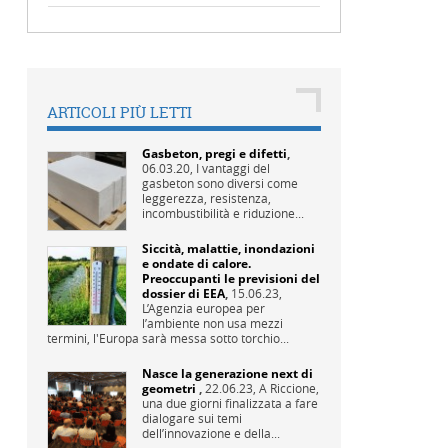
ARTICOLI PIÙ LETTI
Gasbeton, pregi e difetti
,
06.03.20,
I vantaggi del
gasbeton sono diversi come
leggerezza, resistenza,
incombustibilità e riduzione...
Siccità, malattie, inondazioni
e ondate di calore.
Preoccupanti le previsioni del
dossier di EEA
,
15.06.23,
L’Agenzia europea per
l’ambiente non usa mezzi
termini, l'Europa sarà messa sotto torchio...
Nasce la generazione next di
geometri
,
22.06.23,
A Riccione,
una due giorni finalizzata a fare
dialogare sui temi
dell’innovazione e della...