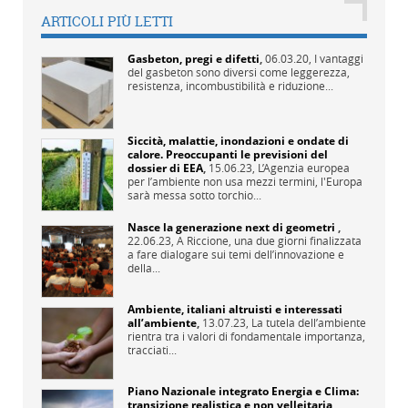
ARTICOLI PIÙ LETTI
Gasbeton, pregi e difetti
,
06.03.20,
I vantaggi
del gasbeton sono diversi come leggerezza,
resistenza, incombustibilità e riduzione...
Siccità, malattie, inondazioni e ondate di
calore. Preoccupanti le previsioni del
dossier di EEA
,
15.06.23,
L’Agenzia europea
per l’ambiente non usa mezzi termini, l'Europa
sarà messa sotto torchio...
Nasce la generazione next di geometri
,
22.06.23,
A Riccione, una due giorni finalizzata
a fare dialogare sui temi dell’innovazione e
della...
Ambiente, italiani altruisti e interessati
all’ambiente
,
13.07.23,
La tutela dell’ambiente
rientra tra i valori di fondamentale importanza,
tracciati...
Piano Nazionale integrato Energia e Clima:
transizione realistica e non velleitaria
,