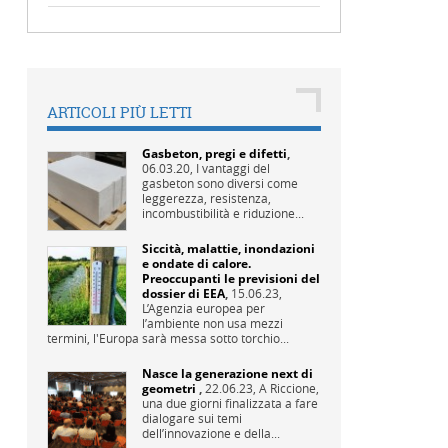
ARTICOLI PIÙ LETTI
Gasbeton, pregi e difetti
,
06.03.20,
I vantaggi del
gasbeton sono diversi come
leggerezza, resistenza,
incombustibilità e riduzione...
Siccità, malattie, inondazioni
e ondate di calore.
Preoccupanti le previsioni del
dossier di EEA
,
15.06.23,
L’Agenzia europea per
l’ambiente non usa mezzi
termini, l'Europa sarà messa sotto torchio...
Nasce la generazione next di
geometri
,
22.06.23,
A Riccione,
una due giorni finalizzata a fare
dialogare sui temi
dell’innovazione e della...