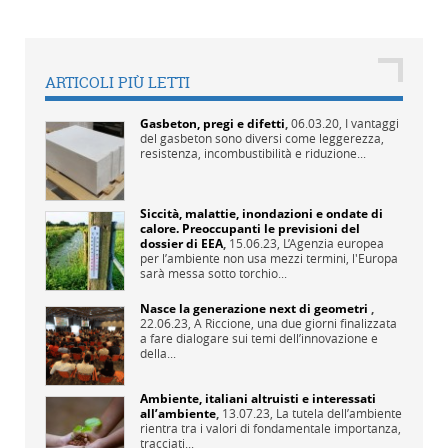
ARTICOLI PIÙ LETTI
Gasbeton, pregi e difetti
,
06.03.20,
I vantaggi
del gasbeton sono diversi come leggerezza,
resistenza, incombustibilità e riduzione...
Siccità, malattie, inondazioni e ondate di
calore. Preoccupanti le previsioni del
dossier di EEA
,
15.06.23,
L’Agenzia europea
per l’ambiente non usa mezzi termini, l'Europa
sarà messa sotto torchio...
Nasce la generazione next di geometri
,
22.06.23,
A Riccione, una due giorni finalizzata
a fare dialogare sui temi dell’innovazione e
della...
Ambiente, italiani altruisti e interessati
all’ambiente
,
13.07.23,
La tutela dell’ambiente
rientra tra i valori di fondamentale importanza,
tracciati...