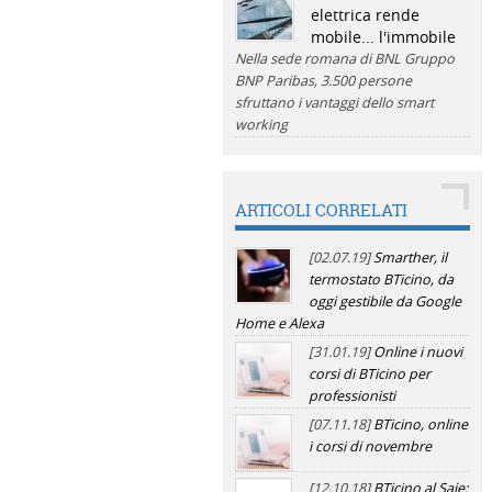
elettrica rende
mobile... l'immobile
Nella sede romana di BNL Gruppo
BNP Paribas, 3.500 persone
sfruttano i vantaggi dello smart
working
ARTICOLI CORRELATI
[02.07.19]
Smarther, il
termostato BTicino, da
oggi gestibile da Google
Home e Alexa
[31.01.19]
Online i nuovi
corsi di BTicino per
professionisti
[07.11.18]
BTicino, online
i corsi di novembre
[12.10.18]
BTicino al Saie: