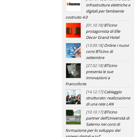
infrastrutture elettriche e
digitali per l’ambiente
costruito 4.0
[01.10.18]
BTicino
protagonista di Elle
Decor Grand Hotel
[13.09.18]
Online i nuovi
corsi BTicino di
settembre
[27.02.18]
BTicino
presenta le sue
innovazioni a
Francoforte
[14.12.17]
Cablaggio
strutturato: realizzazione
di una rete LAN
[10.10.17]
BTicino
partner dell’Università di
Salerno nei corsi di
formazione per lo sviluppo dei
sistemi digitali e IoT