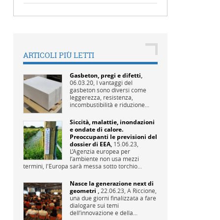
ARTICOLI PIÙ LETTI
Gasbeton, pregi e difetti
,
06.03.20,
I vantaggi del
gasbeton sono diversi come
leggerezza, resistenza,
incombustibilità e riduzione...
Siccità, malattie, inondazioni
e ondate di calore.
Preoccupanti le previsioni del
dossier di EEA
,
15.06.23,
L’Agenzia europea per
l’ambiente non usa mezzi
termini, l'Europa sarà messa sotto torchio...
Nasce la generazione next di
geometri
,
22.06.23,
A Riccione,
una due giorni finalizzata a fare
dialogare sui temi
dell’innovazione e della...