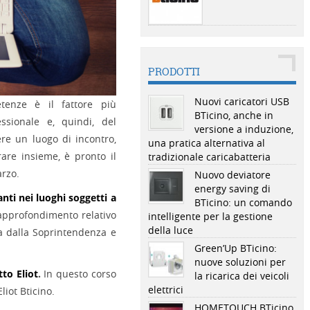
PRODOTTI
Nuovi caricatori USB
tenze è il fattore più
BTicino, anche in
ssionale e, quindi, del
versione a induzione,
re un luogo di incontro,
una pratica alternativa al
are insieme, è pronto il
tradizionale caricabatteria
arzo.
Nuovo deviatore
energy saving di
nti nei luoghi soggetti a
BTicino: un comando
 approfondimento relativo
intelligente per la gestione
della luce
la dalla Soprintendenza e
Green’Up BTicino:
nuove soluzioni per
tto Eliot
.
In questo corso
la ricarica dei veicoli
elettrici
liot Bticino.
HOMETOUCH BTicino