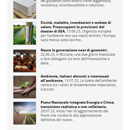
del gasbeton sono diversi come leggerezza,
resistenza, incombustibilità e riduzione...
Siccità, malattie, inondazioni e ondate di
calore. Preoccupanti le previsioni del
dossier di EEA
,
15.06.23,
L’Agenzia europea
per l’ambiente non usa mezzi termini, l'Europa
sarà messa sotto torchio...
Nasce la generazione next di geometri
,
22.06.23,
A Riccione, una due giorni finalizzata
a fare dialogare sui temi dell’innovazione e
della...
Ambiente, italiani altruisti e interessati
all’ambiente
,
13.07.23,
La tutela dell’ambiente
rientra tra i valori di fondamentale importanza,
tracciati...
Piano Nazionale integrato Energia e Clima:
transizione realistica e non velleitaria
,
28.07.23,
Inizia l'iter di aggiornamento del
Piano che condurrà alla approvazione
definitiva del nuovo...