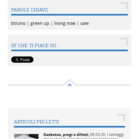
PAROLE CHIAVE
bticino
|
green up
|
living now
|
saie
DI' CHE TI PIACE SU...
ARTICOLI PIÙ LETTI
Gasbeton, pregi e difetti
,
06.03.20,
I vantaggi
del gasbeton sono diversi come leggerezza,