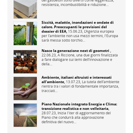
resistenza, incombustibilità e riduzione...
Siccità, malattie, inondazioni e ondate di
calore. Preoccupanti le previsioni del
dossier di EEA
,
15.06.23,
L’Agenzia europea
per l’ambiente non usa mezzi termini, l'Europa
sarà messa sotto torchio...
Nasce la generazione next di geometri
,
22.06.23,
A Riccione, una due giorni finalizzata
a fare dialogare sui temi dell’innovazione e
della...
Ambiente, italiani altruisti e interessati
all’ambiente
,
13.07.23,
La tutela dell’ambiente
rientra tra i valori di fondamentale importanza,
tracciati...
Piano Nazionale integrato Energia e Clima:
transizione realistica e non velleitaria
,
28.07.23,
Inizia l'iter di aggiornamento del
Piano che condurrà alla approvazione
definitiva del nuovo...