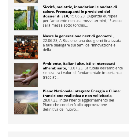
Siccità, malattie, inondazioni e ondate di
calore. Preoccupanti le previsioni del
dossier di EEA
,
15.06.23,
L’Agenzia europea
per l’ambiente non usa mezzi termini, l'Europa
sarà messa sotto torchio...
Nasce la generazione next di geometri
,
22.06.23,
A Riccione, una due giorni finalizzata
a fare dialogare sui temi dell’innovazione e
della...
Ambiente, italiani altruisti e interessati
all’ambiente
,
13.07.23,
La tutela dell’ambiente
rientra tra i valori di fondamentale importanza,
tracciati...
Piano Nazionale integrato Energia e Clima:
transizione realistica e non velleitaria
,
28.07.23,
Inizia l'iter di aggiornamento del
Piano che condurrà alla approvazione
definitiva del nuovo...