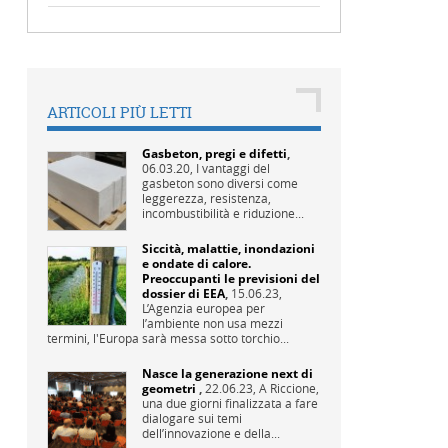
ARTICOLI PIÙ LETTI
Gasbeton, pregi e difetti
,
06.03.20,
I vantaggi del
gasbeton sono diversi come
leggerezza, resistenza,
incombustibilità e riduzione...
Siccità, malattie, inondazioni
e ondate di calore.
Preoccupanti le previsioni del
dossier di EEA
,
15.06.23,
L’Agenzia europea per
l’ambiente non usa mezzi
termini, l'Europa sarà messa sotto torchio...
Nasce la generazione next di
geometri
,
22.06.23,
A Riccione,
una due giorni finalizzata a fare
dialogare sui temi
dell’innovazione e della...