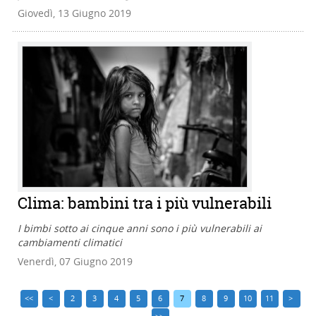
Giovedì, 13 Giugno 2019
Clima: bambini tra i più vulnerabili
I bimbi sotto ai cinque anni sono i più vulnerabili ai
cambiamenti climatici
Venerdì, 07 Giugno 2019
<<
<
2
3
4
5
6
7
8
9
10
11
>