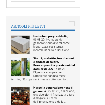
ARTICOLI PIÙ LETTI
Gasbeton, pregi e difetti
,
06.03.20,
I vantaggi del
gasbeton sono diversi come
leggerezza, resistenza,
incombustibilità e riduzione...
Siccità, malattie, inondazioni
e ondate di calore.
Preoccupanti le previsioni del
dossier di EEA
,
15.06.23,
L’Agenzia europea per
l’ambiente non usa mezzi
termini, l'Europa sarà messa sotto torchio...
Nasce la generazione next di
geometri
,
22.06.23,
A Riccione,
una due giorni finalizzata a fare
dialogare sui temi
dell’innovazione e della...