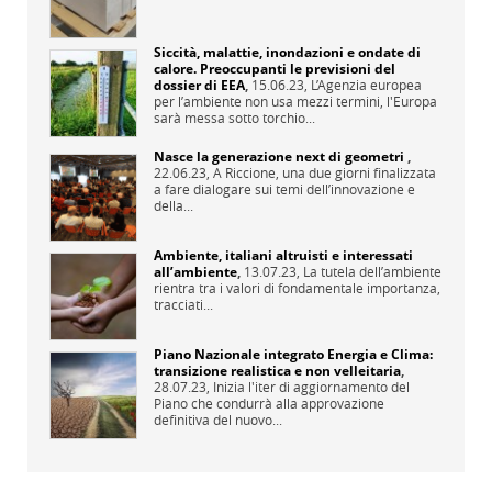
Siccità, malattie, inondazioni e ondate di
calore. Preoccupanti le previsioni del
dossier di EEA
,
15.06.23,
L’Agenzia europea
per l’ambiente non usa mezzi termini, l'Europa
sarà messa sotto torchio...
Nasce la generazione next di geometri
,
22.06.23,
A Riccione, una due giorni finalizzata
a fare dialogare sui temi dell’innovazione e
della...
Ambiente, italiani altruisti e interessati
all’ambiente
,
13.07.23,
La tutela dell’ambiente
rientra tra i valori di fondamentale importanza,
tracciati...
Piano Nazionale integrato Energia e Clima:
transizione realistica e non velleitaria
,
28.07.23,
Inizia l'iter di aggiornamento del
Piano che condurrà alla approvazione
definitiva del nuovo...