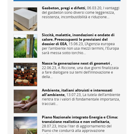
Gasbeton, pregi e difetti
,
06.03.20,
I vantaggi
del gasbeton sono diversi come leggerezza,
resistenza, incombustibilità e riduzione...
Siccità, malattie, inondazioni e ondate di
calore. Preoccupanti le previsioni del
dossier di EEA
,
15.06.23,
L’Agenzia europea
per l’ambiente non usa mezzi termini, l'Europa
sarà messa sotto torchio...
Nasce la generazione next di geometri
,
22.06.23,
A Riccione, una due giorni finalizzata
a fare dialogare sui temi dell’innovazione e
della...
Ambiente, italiani altruisti e interessati
all’ambiente
,
13.07.23,
La tutela dell’ambiente
rientra tra i valori di fondamentale importanza,
tracciati...
Piano Nazionale integrato Energia e Clima:
transizione realistica e non velleitaria
,
28.07.23,
Inizia l'iter di aggiornamento del
Piano che condurrà alla approvazione