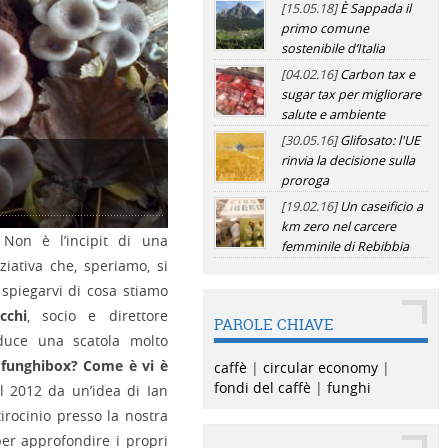
[15.05.18]
È Sappada il
primo comune
sostenibile d’Italia
[04.02.16]
Carbon tax e
sugar tax per migliorare
salute e ambiente
[30.05.16]
Glifosato: l'UE
rinvia la decisione sulla
proroga
ox dalla tazzina al piatto
[19.02.16]
Un caseificio a
km zero nel carcere
 Non è l’incipit di una
femminile di Rebibbia
iziativa che, speriamo, si
 spiegarvi di cosa stiamo
cchi
, socio e direttore
PAROLE CHIAVE
oduce una scatola molto
funghibox? Come è vi è
caffè
|
circular economy
|
fondi del caffè
|
funghi
l 2012 da un’idea di Ian
irocinio presso la nostra
 per approfondire i propri