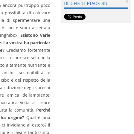
DI' CHE TI PIACE SU...
ltà ancora purtroppo poco
a possibilità di coltivare
glia di sperimentare una
 di Ian è stata accettata
 Funghibox.
Esistono varie
e. La vostra ha particolar
re?
Crediamo fortemente
on si esaurisce solo nella
otto altamente nutriente e
anche sostenibilità e
cibo e del rispetto della
la riduzione degli sprechi
re amica dell’ambiente,
ocratica volta a creare
tutta la comunità.
Perché
e ha origine?
Qual è una
ci invidiano all’estero? Il
ibile ricavare tantissimo.