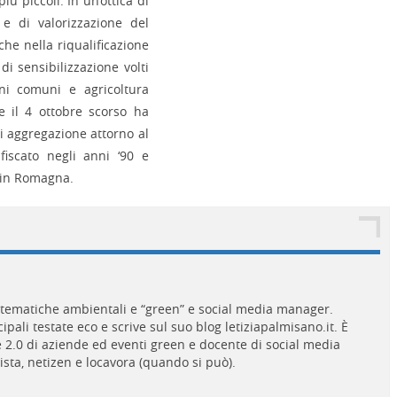
più piccoli. In un’ottica di
e di valorizzazione del
che nella riqualificazione
 di sensibilizzazione volti
eni comuni e agricoltura
e il 4 ottobre scorso ha
di aggregazione attorno al
fiscato negli anni ‘90 e
ca in Romagna.
i tematiche ambientali e “green” e social media manager.
pali testate eco e scrive sul suo blog letiziapalmisano.it. È
2.0 di aziende ed eventi green e docente di social media
gista, netizen e locavora (quando si può).