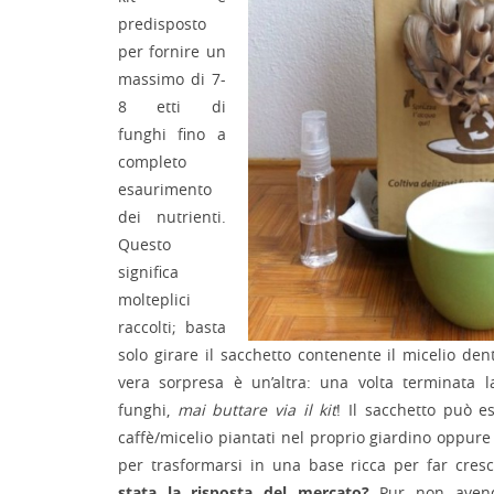
predisposto
per fornire un
massimo di 7-
8 etti di
funghi fino a
completo
esaurimento
dei nutrienti.
Questo
significa
molteplici
raccolti; basta
solo girare il sacchetto contenente il micelio dent
vera sorpresa è un’altra: una volta terminata la
funghi,
mai buttare via il kit
! Il sacchetto può e
caffè/micelio piantati nel proprio giardino oppure 
per trasformarsi in una base ricca per far cres
stata la risposta del mercato?
Pur non avendo