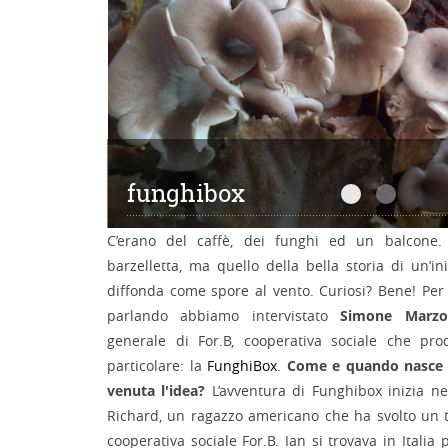
funghibox
funghibox
funghib
­C’erano del caffè, dei funghi ed un balcone.
barzelletta, ma quello della bella storia di un’in
diffonda come spore al vento. Curiosi? Bene! Per
parlando abbiamo intervistato
Simone Marzo
generale di For.B, cooperativa sociale che pr
particolare: la
FunghiBox
.
Come e quando nasce 
venuta l'idea?
L’avventura di Funghibox inizia ne
Richard, un ragazzo americano che ha svolto un t
cooperativa sociale For.B. Ian si trovava in Italia