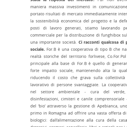
maniera massiva investimenti in comunicazione
portato risultati di mercato immediatamente inte
la sostenibilità economica del progetto e la defin
posti di lavoro generati, stiamo lavorando p
commerciale per la distribuzione di funghibox sul
una importante società.
Ci racconti qualcosa di 
sociale.
For.B è una cooperativa di tipo B che na
realtà storiche del territorio forlivese, Co.For.P
principale alla base di For.B è quello di gener
forte impatto sociale, mantenendo alta la quali
riducendo il costo che grava sulla collettività 
lavorativo di persone svantaggiate. La cooperat
nel settore ambientale - cura del verde, r
disinfestazioni, cimiteri e canile comprensorial
del ‘bio’ attraverso la gestione di Apebianca, u
primo in Romagna ad offrire una vasta offerta di
biologici: dall’alimentazione alla cura della c