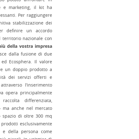
 e marketing, il kit ha
ressanti. Per raggiungere
itiva stabilizzazione dei
er definire un accordo
 territorio nazionale con
più della vostra impresa
sce dalla fusione di due
ol ed Ecosphera. Il valore
are un doppio prodotto a
tà dei servizi offerti e
attraverso l’inserimento
iva opera principalmente
accolta differenziata,
e - ma anche nel mercato
no spazio di oltre 300 mq
 prodotti esclusivamente
asa e della persona come