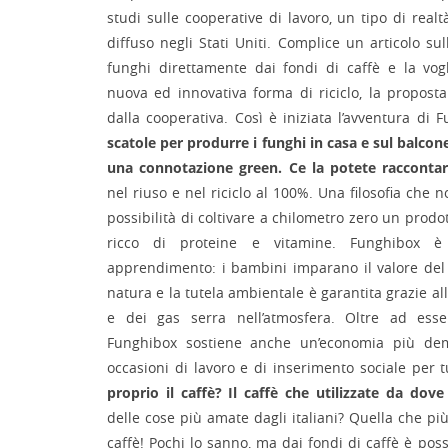
studi sulle cooperative di lavoro, un tipo di rea
diffuso negli Stati Uniti. Complice un articolo sull
funghi direttamente dai fondi di caffè e la vo
nuova ed innovativa forma di riciclo, la proposta
dalla cooperativa. Così è iniziata l’avventura di
scatole per produrre i funghi in casa e sul balcon
una connotazione green. Ce la potete racconta
nel riuso e nel riciclo al 100%. Una filosofia che n
possibilità di coltivare a chilometro zero un prod
ricco di proteine e vitamine. Funghibox è 
apprendimento: i bambini imparano il valore del 
natura e la tutela ambientale è garantita grazie al
e dei gas serra nell’atmosfera. Oltre ad esse
Funghibox sostiene anche un’economia più dem
occasioni di lavoro e di inserimento sociale per 
proprio il caffè? Il caffè che utilizzate da dov
delle cose più amate dagli italiani? Quella che più 
caffè! Pochi lo sanno, ma dai fondi di caffè è poss