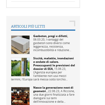
ARTICOLI PIÙ LETTI
Gasbeton, pregi e difetti
,
06.03.20,
I vantaggi del
gasbeton sono diversi come
leggerezza, resistenza,
incombustibilità e riduzione...
Siccità, malattie, inondazioni
e ondate di calore.
Preoccupanti le previsioni del
dossier di EEA
,
15.06.23,
L’Agenzia europea per
l’ambiente non usa mezzi
termini, l'Europa sarà messa sotto torchio...
Nasce la generazione next di
geometri
,
22.06.23,
A Riccione,
una due giorni finalizzata a fare
dialogare sui temi
dell’innovazione e della...