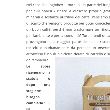
Nel caso di Funghibox, il micelio - la parte del fun
per svilupparsi - riesce a crescere proprio graz
minerali e sostanze nutritive del caffè. Pensiamo a
di scarto che vengono prodotte per poter concedere
un buon caffè: perché non trasformare un rifiuto
per l’ambiente e per la comunità? Tutti i fondi di c
provengono dalla maggior parte dei bar e ristora
raccolti quotidianamente da persone in inserim
attraverso l’uso di biciclette dotate di carrello e
dell’ambiente.
Le spore
rigenerano la
scatola o
dopo una
stagione
bisogna
cambiarla?
Il
kit è