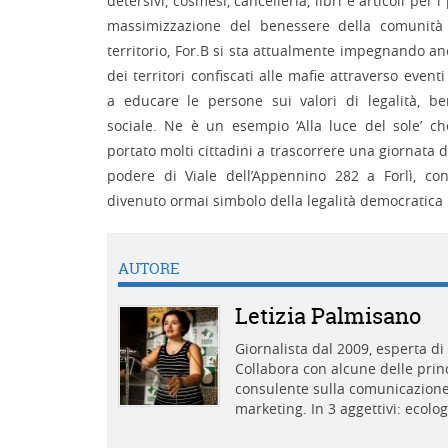
detersivi, cosmesi, cancelleria, libri e articoli per i 
massimizzazione del benessere della comunità 
territorio, For.B si sta attualmente impegnando an
dei territori confiscati alle mafie attraverso eventi
a educare le persone sui valori di legalità, b
sociale. Ne è un esempio ‘Alla luce del sole’ ch
portato molti cittadini a trascorrere una giornata 
podere di Viale dell’Appennino 282 a Forlì, con
divenuto ormai simbolo della legalità democrati
AUTORE
Letizia Palmisano
Giornalista dal 2009, esperta d
Collabora con alcune delle princi
consulente sulla comunicazione 
marketing. In 3 aggettivi: ecolo