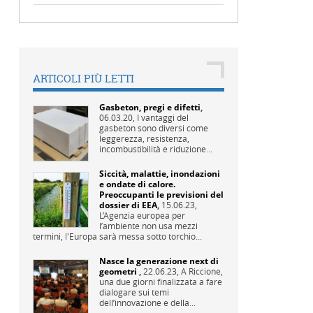
ARTICOLI PIÙ LETTI
Gasbeton, pregi e difetti
,
06.03.20,
I vantaggi del
gasbeton sono diversi come
leggerezza, resistenza,
incombustibilità e riduzione...
Siccità, malattie, inondazioni
e ondate di calore.
Preoccupanti le previsioni del
dossier di EEA
,
15.06.23,
L’Agenzia europea per
l’ambiente non usa mezzi
termini, l'Europa sarà messa sotto torchio...
Nasce la generazione next di
geometri
,
22.06.23,
A Riccione,
una due giorni finalizzata a fare
dialogare sui temi
dell’innovazione e della...