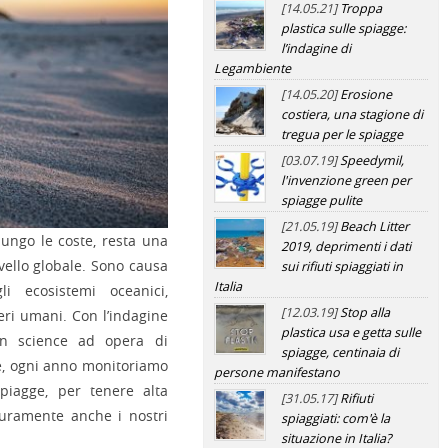
[14.05.21]
Troppa
plastica sulle spiagge:
l’indagine di
Legambiente
[14.05.20]
Erosione
costiera, una stagione di
tregua per le spiagge
[03.07.19]
Speedymil,
l'invenzione green per
spiagge pulite
[21.05.19]
Beach Litter
o lungo le coste, resta una
2019, deprimenti i dati
vello globale. Sono causa
sui rifiuti spiaggiati in
Italia
i ecosistemi oceanici,
[12.03.19]
Stop alla
eri umani. Con l’indagine
plastica usa e getta sulle
zen science ad opera di
spiagge, centinaia di
nte, ogni anno monitoriamo
persone manifestano
 spiagge, per tenere alta
[31.05.17]
Rifiuti
duramente anche i nostri
spiaggiati: com'è la
situazione in Italia?