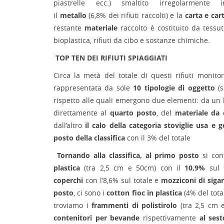
piastrelle ecc.) smaltito irregolarmente
il
metallo
(6,8% dei rifiuti raccolti) e la
carta e car
restante
materiale
raccolto è costituito da tessu
bioplastica, rifiuti da cibo e sostanze chimiche.
TOP TEN DEI RIFIUTI SPIAGGIATI
Circa la metà del totale di questi rifiuti monitor
rappresentata da sole
10 tipologie di oggetto
(s
rispetto alle quali emergono due elementi: da un la
direttamente al
quarto posto
, del
materiale da 
dall’altro
il calo della categoria stoviglie usa e g
posto della classifica
con il 3% del totale
Tornando alla classifica, al primo posto
si co
plastica
(tra 2,5 cm e 50cm) con il
10,9%
sul 
coperchi
con l’8,6% sul totale e
mozziconi di siga
posto
, ci sono i
cotton fioc in plastica
(4% del tota
troviamo i
frammenti di polistirolo
(tra 2,5 cm 
contenitori per bevande
rispettivamente
al sest