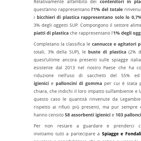
Relativamente all’ambito dei
contenitori in pla
quest’anno rappresentano
l’1% del totale
rinvenut
i
bicchieri di plastica rappresentano solo lo 0,7
3% degli oggetti SUP. Compongono il settore ali
piatti
di plastica
che rappresentano l’
1% degli ogg
Completano la classifica le
cannucce e agitatori p
totali, 3% della SUP), le
buste di plastica
(2% d
quest’ultime ancora presenti sulle spiagge ital
esistente dal 2013 nel nostro Paese che ha
riduzione nell’uso di sacchetti del 55% ed
igienici
e
palloncini di gomma
per cui è stata p
chiara, che indichi il loro impatto sull’ambiente e 
questo caso le quantità rinvenute da Legambi
rispetto ai rifiuti più presenti, ma pur sempre c
hanno censito
58 assorbenti igienici
e
103 pallonc
Per non restare a guardare e prenderci cur
invitiamo tutti a partecipare a
Spiagge e Fondali