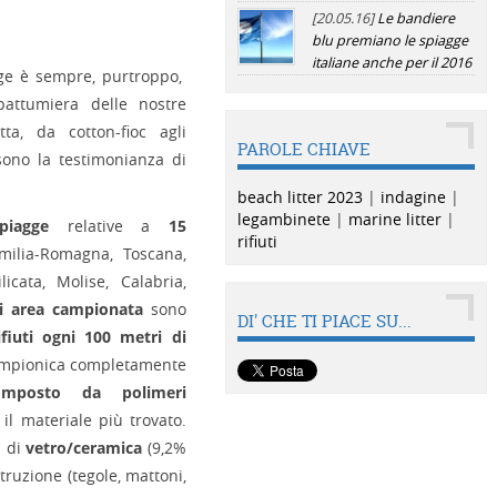
[20.05.16]
Le bandiere
blu premiano le spiagge
italiane anche per il 2016
agge è sempre, purtroppo,
pattumiera delle nostre
tta, da cotton-fioc agli
PAROLE CHIAVE
 sono la testimonianza di
beach litter 2023
|
indagine
|
legambinete
|
marine litter
|
piagge
relative a
15
rifiuti
Emilia-Romagna, Toscana,
icata, Molise, Calabria,
i area campionata
sono
DI' CHE TI PIACE SU...
ifiuti ogni 100 metri di
limpionica completamente
mposto da polimeri
l materiale più trovato.
i di
vetro/ceramica
(9,2%
truzione (tegole, mattoni,