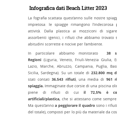
Infografica dati Beach Litter 2023
La fografia scattata quest’anno sulle nostre spi
impietosa: le spiagge rimangono l’indecorosa 
attività. Dalla plastica ai mozziconi di sigare
assorbenti igenici, i rifiuti che abbiamo trovato
abitudini scorrette e nocive per l’ambiente.
In particolare abbiamo monitorato
38 s
Regioni
(Liguria, Veneto, Friuli-Venezia Giulia, 
Lazio, Marche, Abruzzo, Campania, Puglia, Basil
Sicilia, Sardegna). Su un totale di
232.800 mq d
stati contati
36.543 rifiuti
, una media di
961 r
spiaggia.
Immaginate due corsie di una piscina o
piene di rifiuti di cui
il 72,5% è co
artificiali/plastica,
che si attestano come sempre i
Ma quest’anno
a peggiorare il quadro
sono i rifiut
del totale), composti per lo più da materiale da cos