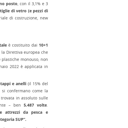
imo posto
, con il 3,1% e 3
tiglie di vetro (e pezzi di
riale di costruzione, new
tale
è costituito dai
10+1
, la Direttiva europea che
le plastiche monouso, non
naio 2022 è applicata in
 tappi e anelli
(il 15% del
UP) si confermano come la
ù trovata in assoluto sulle
iente – ben
5.487 volte
.
 e attrezzi da pesca e
ategoria SUP”.