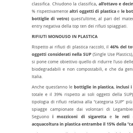
classifica. Chiudono la classifica
, all’ottavo e dec
% rispettivamente
altri oggetti di plastica
e
le bot
bottiglie di vetro)
quest’ultime, al pari del mate
entry negativa della top ten dei rifiuti spiaggiati.
RIFIUTI MONOUSO IN PLASTICA
Rispetto ai rifiuti di plastica raccolti, il
46% del to
oggetti considerati nella SUP
(Single Use Plastics)
si pone come obiettivo quello di ridurre l’uso del
biodegradabili e non compostabili, e che da gen
Italia.
Anche quest’anno le
bottiglie in plastica, inclusi i
totale e il 39% rispetto ai soli oggetti della S
tipologia di rifiuti relativa alla “categoria SUP” pi
spiagge campionate dai volontari di Legamb
Seguono
i mozziconi di sigaretta
e
le reti
acquacoltura in plastica entrambe il 15% della “c