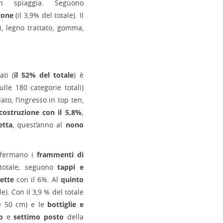
 in spiaggia. Seguono
tone
(il 3,9% del totale). Il
ti, legno trattato, gomma,
ati (
il 52% del totale
) è
ulle 180 categorie totali)
to, l’ingresso in top ten,
costruzione con il 5,8%
;
etta
, quest’anno al
nono
nfermano i
frammenti di
totale; seguono
tappi e
rette
con il 6%. Al
quinto
le). Con il 3,9 % del totale
e 50 cm) e le
bottiglie e
o
e
settimo posto
della