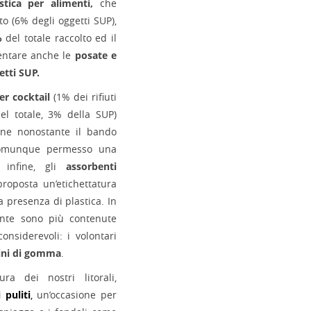
stica per alimenti,
che
o (6% degli oggetti SUP),
%
del totale raccolto ed il
mentare anche le
posate e
etti SUP.
er cocktail
(1% dei rifiuti
el totale, 3% della SUP)
iane nonostante il bando
 comunque permesso una
 infine, gli
assorbenti
roposta un’etichettatura
la presenza di plastica. In
ente sono più contenute
onsiderevoli: i volontari
ini di gomma
.
a dei nostri litorali,
 puliti
,
un’occasione per