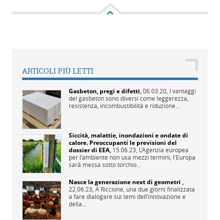
ARTICOLI PIÙ LETTI
Gasbeton, pregi e difetti
,
06.03.20,
I vantaggi
del gasbeton sono diversi come leggerezza,
resistenza, incombustibilità e riduzione...
Siccità, malattie, inondazioni e ondate di
calore. Preoccupanti le previsioni del
dossier di EEA
,
15.06.23,
L’Agenzia europea
per l’ambiente non usa mezzi termini, l'Europa
sarà messa sotto torchio...
Nasce la generazione next di geometri
,
22.06.23,
A Riccione, una due giorni finalizzata
a fare dialogare sui temi dell’innovazione e
della...