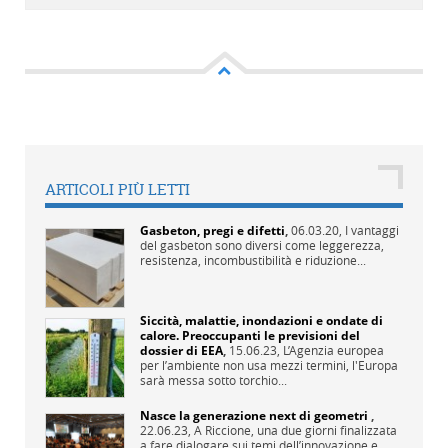
ARTICOLI PIÙ LETTI
Gasbeton, pregi e difetti
,
06.03.20,
I vantaggi
del gasbeton sono diversi come leggerezza,
resistenza, incombustibilità e riduzione...
Siccità, malattie, inondazioni e ondate di
calore. Preoccupanti le previsioni del
dossier di EEA
,
15.06.23,
L’Agenzia europea
per l’ambiente non usa mezzi termini, l'Europa
sarà messa sotto torchio...
Nasce la generazione next di geometri
,
22.06.23,
A Riccione, una due giorni finalizzata
a fare dialogare sui temi dell’innovazione e