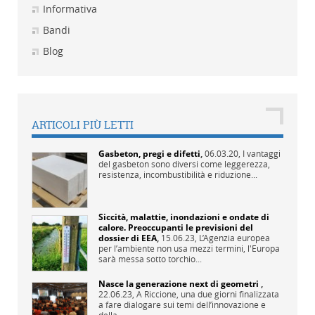
Informativa
Bandi
Blog
ARTICOLI PIÙ LETTI
Gasbeton, pregi e difetti
,
06.03.20,
I vantaggi
del gasbeton sono diversi come leggerezza,
resistenza, incombustibilità e riduzione...
Siccità, malattie, inondazioni e ondate di
calore. Preoccupanti le previsioni del
dossier di EEA
,
15.06.23,
L’Agenzia europea
per l’ambiente non usa mezzi termini, l'Europa
sarà messa sotto torchio...
Nasce la generazione next di geometri
,
22.06.23,
A Riccione, una due giorni finalizzata
a fare dialogare sui temi dell’innovazione e
della...