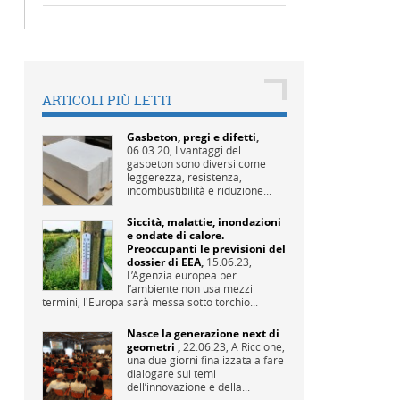
ARTICOLI PIÙ LETTI
Gasbeton, pregi e difetti
,
06.03.20,
I vantaggi del
gasbeton sono diversi come
leggerezza, resistenza,
incombustibilità e riduzione...
Siccità, malattie, inondazioni
e ondate di calore.
Preoccupanti le previsioni del
dossier di EEA
,
15.06.23,
L’Agenzia europea per
l’ambiente non usa mezzi
termini, l'Europa sarà messa sotto torchio...
Nasce la generazione next di
geometri
,
22.06.23,
A Riccione,
una due giorni finalizzata a fare
dialogare sui temi
dell’innovazione e della...